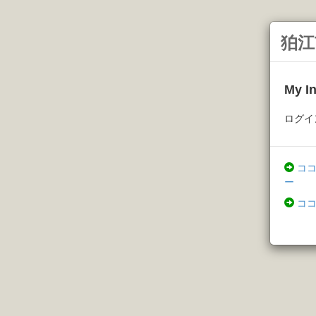
狛江
My 
ログイ
コ
ー
コ