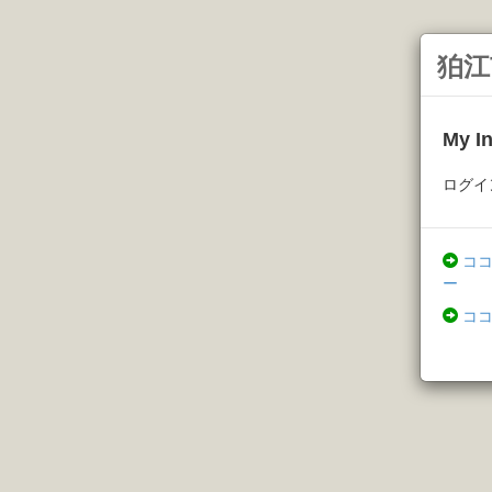
狛江
My 
ログイ
コ
ー
コ