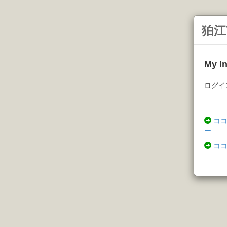
狛江
My 
ログイ
コ
ー
コ