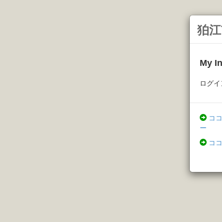
狛江
My 
ログイ
コ
ー
コ