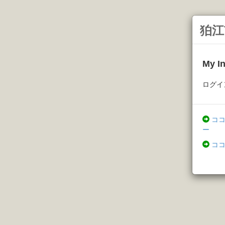
狛江
My 
ログイ
コ
ー
コ