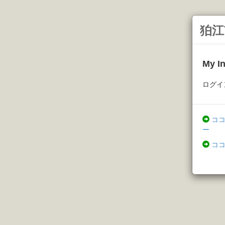
狛江
My 
ログイ
コ
ー
コ