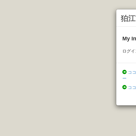
狛江
My 
ログイ
コ
ー
コ