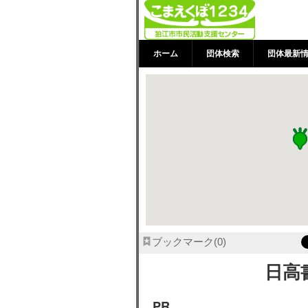
日高書道 | 
ホーム
団体検索
団体最新
ブックマーク
0
日高
PR