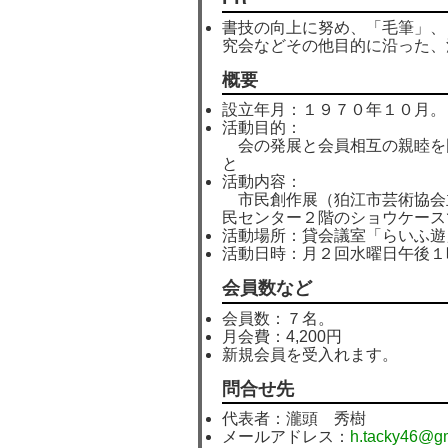
書技の向上に努め、「毛筆」、
究会などその他目的に沿った、
概要
設立年月：１９７０年１０月。
活動目的：
会の発展と会員相互の親睦を
と
活動内容：
市民創作展（狛江市芸術協会
民センター２階のショウケース
活動場所：貸会議室「らいふ遊
活動日時：月２回水曜日午後１
会員数など
会員数：７名。
月会費：4,200円
新規会員を受入れます。
問合せ先
代表者：瀧頭 秀樹
メールアドレス：
h.tacky46@g