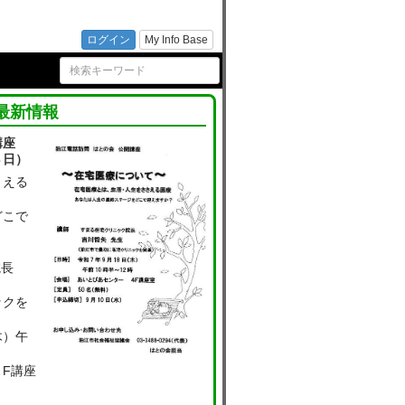
支援セ
ログイン
My Info Base
最新情報
開講座
８日）
さえる
どこで
院長
ックを
木）午
F講座