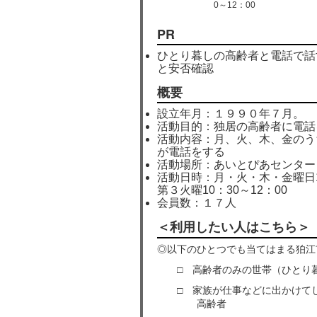
0～12：00
PR
ひとり暮しの高齢者と電話で話
と安否確認
概要
設立年月：１９９０年７月。
活動目的：独居の高齢者に電話
活動内容：月、火、木、金のう
が電話をする
活動場所：あいとぴあセンター
活動日時：月・火・木・金曜日1
第３火曜10：30～12：00
会員数：１７人
＜利用したい人はこちら＞
◎以下のひとつでも当てはまる狛江
□ 高齢者のみの世帯（ひとり暮
□ 家族が仕事などに出かけてし
高齢者