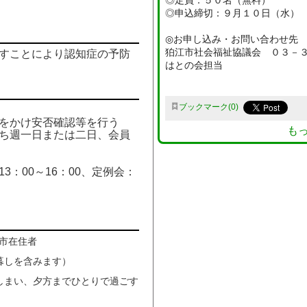
◎定員：５０名（無料）
◎申込締切：９月１０日（水）
◎お申し込み・お問い合わせ先
狛江市社会福祉協議会 ０３－
すことにより認知症の予防
はとの会担当
ブックマーク
0
をかけ安否確認等を行う
も
ち週一日または二日、会員
3：00～16：00、定例会：
市在住者
しを含みます）
まい、夕方までひとりで過ごす