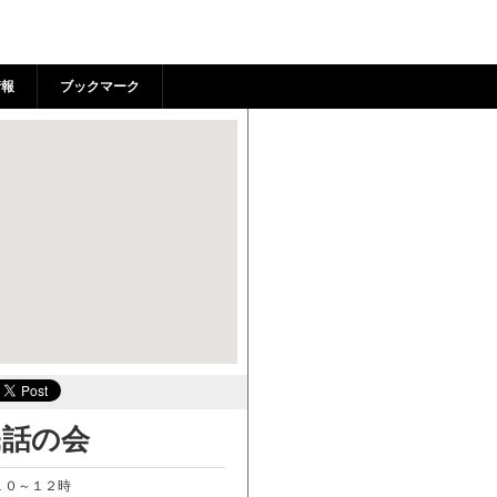
 | 狛江市市民活動支援セ
情報
ブックマーク
民話の会
１０～１２時