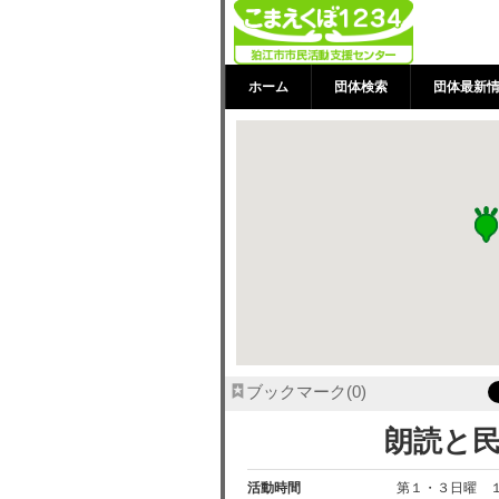
朗読と民話の会
ホーム
団体検索
団体最新
ブックマーク
0
朗読と
活動時間
第１・３日曜 