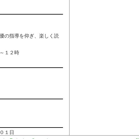
優の指導を仰ぎ、楽しく読
～１２時
０１日