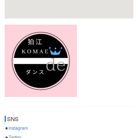
SNS
★
instagram
★
Twitter