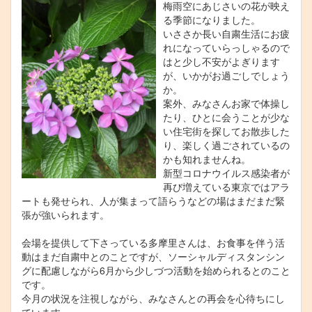
梅雨空にあじさいの花が映え
る季節になりました。
いささか長い自粛生活にお疲
れになっていらっしゃるので
はと少し不安がよぎります
が、いかがお過ごしでしょう
か。
案外、みなさんお家で体操し
たり、ひとに会うことが少な
い住宅街を探してお散歩した
り、楽しく過ごされているの
かも知れませんね。
新型コロナウイルス感染者が
再び増えている東京ではアラ
ートも発せられ、人が集まって語らうなどの場はまだまだ緊
張が強いられます。
会場を提供して下さっている多摩里さんは、お食事を伴う活
動はまだ自粛中とのことですが、ソーシャルディスタンシン
グに配慮しながら6月から少しづつ活動を始められるとのこと
です。
今月の状況を注視しながら、みなさんとの再会を心待ちにし