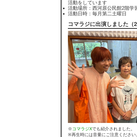
活動をしています
活動場所：西河原公民館2階学
活動日時：毎月第二土曜日
コマラジに出演しました（20
※
コマラジX
でも紹介されました。
※再生時には音量にご注意ください