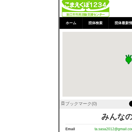
みんなの居場所
ホーム
団体検索
団体最新
ブックマーク
0
みんな
Email
ta.sasa2012@gmail.c