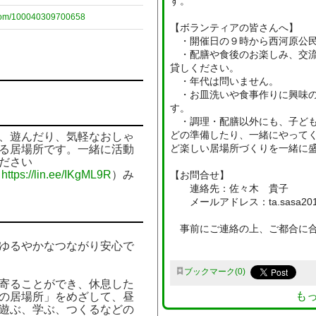
す。
.com/100040309700658
【ボランティアの皆さんへ】
・開催日の９時から西河原公民
・配膳や食後のお楽しみ、交流
貸しください。
・年代は問いません。
・お皿洗いや食事作りに興味の
す。
・調理・配膳以外にも、子ども
どの準備したり、一緒にやって
、遊んだり、気軽なおしゃ
ど楽しい居場所づくりを一緒に
る居場所です。一緒に活動
ださい
（
https://lin.ee/IKgML9R
）み
【お問合せ】
連絡先：佐々木 貴子
メールアドレス：ta.sasa2012@
事前にご連絡の上、ご都合に合
ゆるやかなつながり安心で
ブックマーク
0
寄ることができ、休息した
も
の居場所」をめざして、昼
遊ぶ、学ぶ、つくるなどの