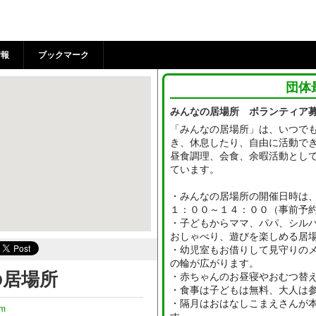
 | 狛江市市民活動支援セ
情報
ブックマーク
団体
みんなの居場所 ボランティア
「みんなの居場所」は、いつで
き、休息したり、自由に活動で
昼食調理、会食、余暇活動とし
ています。
・みんなの居場所の開催日時は
１：００～１４：００（事前予
・子どもからママ、パパ、シル
おしゃべり、遊びを楽しめる居
・幼児室もお借りして見守りの
の輪が広がります。
の居場所
・赤ちゃんのお昼寝やおむつ替
・食事は子どもは無料、大人は参
・隔月はおはなしこまえさんが
om