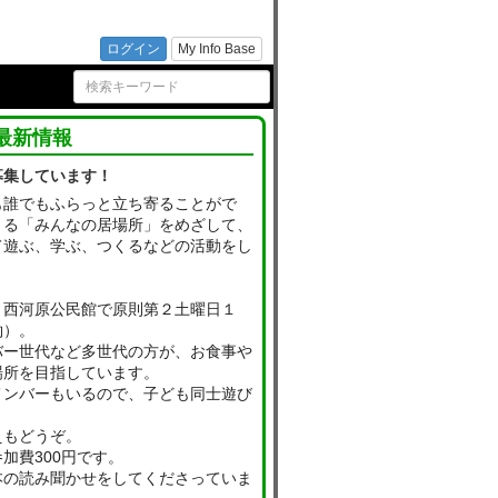
ンター
ログイン
My Info Base
最新情報
募集しています！
も誰でもふらっと立ち寄ることがで
きる「みんなの居場所」をめざして、
て遊ぶ、学ぶ、つくるなどの活動をし
、西河原公民館で原則第２土曜日１
約）。
バー世代など多世代の方が、お食事や
場所を目指しています。
メンバーもいるので、子ども同士遊び
えもどうぞ。
加費300円です。
本の読み聞かせをしてくださっていま