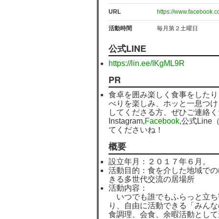
URL
https://www.facebook
活動時間
毎月第２土曜日
公式LINE
https://lin.ee/IKgML9R
PR
食卓を囲み楽しく食事をしたり
べりを楽しみ、ホッと一息つけ
してくださる方、ぜひご連絡く
Instagram,
Facebook
,公式Line
てくださいね！
概要
設立年月：２０１７年６月。
活動目的：食を介した地域での
きる多世代交流の居場所
活動内容：
いつでも誰でもふらっと立ち
り、自由に活動できる「みんな
食調理、会食、余暇活動として