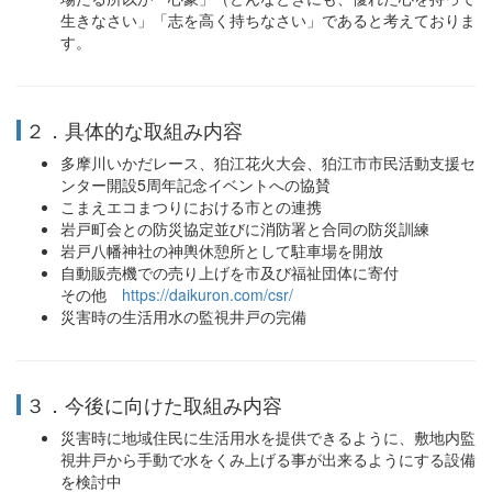
生きなさい」「志を高く持ちなさい」であると考えておりま
す。
２．具体的な取組み内容
多摩川いかだレース、狛江花火大会、狛江市市民活動支援セ
ンター開設5周年記念イベントへの協賛
こまえエコまつりにおける市との連携
岩戸町会との防災協定並びに消防署と合同の防災訓練
岩戸八幡神社の神輿休憩所として駐車場を開放
自動販売機での売り上げを市及び福祉団体に寄付
その他
https://daikuron.com/csr/
災害時の生活用水の監視井戸の完備
３．今後に向けた取組み内容
災害時に地域住民に生活用水を提供できるように、敷地内監
視井戸から手動で水をくみ上げる事が出来るようにする設備
を検討中