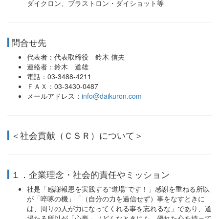
ダイクロン、ブラストロン・ダイショット等
問合せ先
代表者：代表取締役 鈴木 信夫
連絡者：鈴木 道雄
電話：03-3488-4211
ＦＡＸ：03-3430-0487
メールアドレス：
info@daikuron.com
＜社会貢献（ＣＳＲ）について＞
１．企業理念・社会的責任やミッション
社是「感謝報恩を実践する”道場”です！」感謝を重ねる所以
が「啐啄の機」「（自分の力を過信せず）事をなすときに
は、周りの人が力になってくれる事を忘れるな」であり、道
場たる所以が「心豪」（どんなときにも、優れた心を持って