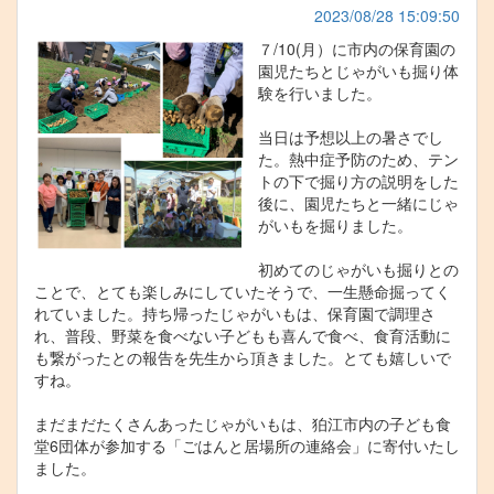
2023/08/28 15:09:50
７/10(月）に市内の保育園の
園児たちとじゃがいも掘り体
験を行いました。
当日は予想以上の暑さでし
た。熱中症予防のため、テン
トの下で掘り方の説明をした
後に、園児たちと一緒にじゃ
がいもを掘りました。
初めてのじゃがいも掘りとの
ことで、とても楽しみにしていたそうで、一生懸命掘ってく
れていました。持ち帰ったじゃがいもは、保育園で調理さ
れ、普段、野菜を食べない子どもも喜んで食べ、食育活動に
も繋がったとの報告を先生から頂きました。とても嬉しいで
すね。
まだまだたくさんあったじゃがいもは、狛江市内の子ども食
堂6団体が参加する「ごはんと居場所の連絡会」に寄付いたし
ました。