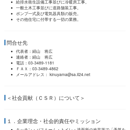
給排水衛生設備工事並びに冷暖房工事。
一般土木工事並びに道路舗装工事。
ポンプ一式及び電気器具類の販売。
その他住宅に付帯する一切の業務。
問合せ先
代表者：絹山 将広
連絡者：絹山 将広
電話：03-3489-1181
ＦＡＸ：03-3489-4862
メールアドレス： kinuyama@sa.il24.net
＜社会貢献（ＣＳＲ）について＞
１．企業理念・社会的責任やミッション
キッチン・バスルーム・トイレ・洗面所の改装等で「予算を