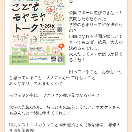
る！
公園でボール遊びできない！
質問したら怒られた。
学校のきまりって誰が決めた
の？
自由になれる時間が欲しい！
言ってもムダ。結局、大人が
決めるんでしょ。
大人だってスマホばっか見て
るよね！
困っていること、おかしいな
と思っていること、大人にわかってほしいこと——。
みんなで話してみませんか？
モヤモヤの中に、ワクワクの種が見つかるかも？！
大学の先生なのに、ちっとも先生らしくない、オカケンさん
もみんなと一緒に考えてくれます！
特別ゲスト：オカケンこと岡田憲治さん（政治学者、専修大
学法学部教授）