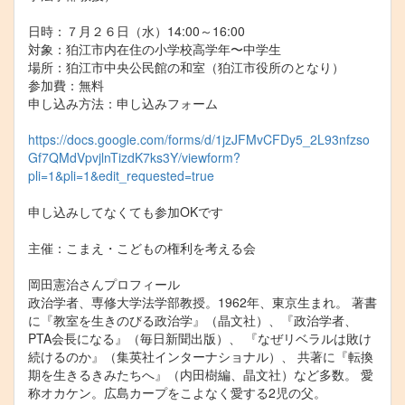
日時：７月２６日（水）14:00～16:00
対象：狛江市内在住の小学校高学年〜中学生
場所：狛江市中央公民館の和室（狛江市役所のとなり）
参加費：無料
申し込み方法：申し込みフォーム
https://docs.google.com/forms/d/1jzJFMvCFDy5_2L93nfzso
Gf7QMdVpvjlnTizdK7ks3Y/viewform?
pli=1&pli=1&edit_requested=true
申し込みしてなくても参加OKです
主催：こまえ・こどもの権利を考える会
岡田憲治さんプロフィール
政治学者、専修大学法学部教授。1962年、東京生まれ。 著書
に『教室を生きのびる政治学』（晶文社）、『政治学者、
PTA会長になる』（毎日新聞出版）、 『なぜリベラルは敗け
続けるのか』（集英社インターナショナル）、 共著に『転換
期を生きるきみたちへ』（内田樹編、晶文社）など多数。 愛
称オカケン。広島カープをこよなく愛する2児の父。