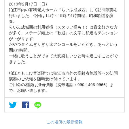
2019年2月17日（日）
狛江市内の有料老人ホーム『らいふ成城西』にて訪問演奏を
行いました。今回は14時～15時の1時間程、昭和歌謡を演
奏。
らいふ成城西の利用者様（スタッフ様も！）は音楽好きな方
が多く、ステージ頭上の『歓迎』の文字に私達もテンション
が上がります。
おやつタイムぎりぎり迄アンコールをいただき、あっという
間の1時間。
一緒に歌うことができて大変楽しいひと時を過ごすことがで
きました。
狛江ともしび音楽隊では狛江市内外の高齢者施設等への訪問
演奏のご依頼を随時受け付けています。
ご用命の相談は担当伊藤（携帯電話：090-1406-9966）ま
で、お願い致します。
この場所の最新情報