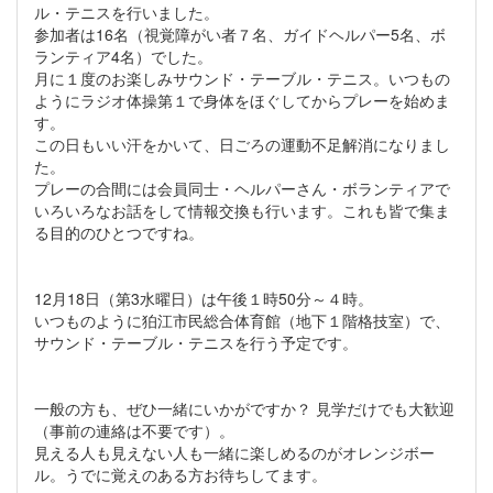
ル・テニスを行いました。
参加者は16名（視覚障がい者７名、ガイドヘルパー5名、ボ
ランティア4名）でした。
月に１度のお楽しみサウンド・テーブル・テニス。いつもの
ようにラジオ体操第１で身体をほぐしてからプレーを始めま
す。
この日もいい汗をかいて、日ごろの運動不足解消になりまし
た。
プレーの合間には会員同士・ヘルパーさん・ボランティアで
いろいろなお話をして情報交換も行います。これも皆で集ま
る目的のひとつですね。
12月18日（第3水曜日）は午後１時50分～４時。
いつものように狛江市民総合体育館（地下１階格技室）で、
サウンド・テーブル・テニスを行う予定です。
一般の方も、ぜひ一緒にいかがですか？ 見学だけでも大歓迎
（事前の連絡は不要です）。
見える人も見えない人も一緒に楽しめるのがオレンジボー
ル。うでに覚えのある方お待ちしてます。