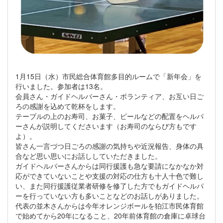
1月15日（水）市民総合体育館多目的ルームで「新年会」を
行いました。参加者は13名。
会員さん・ガイドヘルパーさん・ボランティア、お互い日ご
ろの感謝を込めて乾杯をします。
テーブルの上のお寿司、お菓子、ビールなどの配置をヘルパ
ーさんが説明してくださいます（お寿司のならび方もです
よ）。
皆さん一言づつ日ごろの感謝の気持ちや近況報告、身体の具
合など思い思いにお話ししていただきました。
ガイドヘルパーさんからは同行援護も急な要請になかなか対
応ができていないことや支援の対応の仕方も十人十色で難し
い、また同行援護従業者研修を修了した方でもガイドヘルパ
ーを行っていない方も多いことなどのお話しがありました。
代表の並木さんからは今年オレンジボールを狛江市民体育館
で始めてから20年になること、20年前体育館の倉庫に卓球台