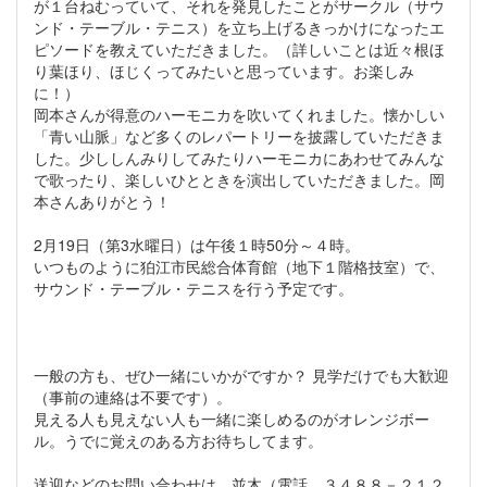
が１台ねむっていて、それを発見したことがサークル（サウ
ンド・テーブル・テニス）を立ち上げるきっかけになったエ
ピソードを教えていただきました。（詳しいことは近々根ほ
り葉ほり、ほじくってみたいと思っています。お楽しみ
に！）
岡本さんが得意のハーモニカを吹いてくれました。懐かしい
「青い山脈」など多くのレパートリーを披露していただきま
した。少ししんみりしてみたりハーモニカにあわせてみんな
で歌ったり、楽しいひとときを演出していただきました。岡
本さんありがとう！
2月19日（第3水曜日）は午後１時50分～４時。
いつものように狛江市民総合体育館（地下１階格技室）で、
サウンド・テーブル・テニスを行う予定です。
一般の方も、ぜひ一緒にいかがですか？ 見学だけでも大歓迎
（事前の連絡は不要です）。
見える人も見えない人も一緒に楽しめるのがオレンジボー
ル。うでに覚えのある方お待ちしてます。
送迎などのお問い合わせは、並木（電話 ３４８８－２１２