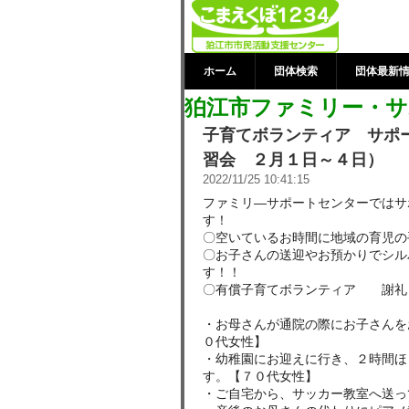
狛江市ファミ
着情報 | 狛
ホーム
団体検索
団体最新
狛江市ファミリー・サ
子育てボランティア サポ
習会 ２月１日～４日）
2022/11/25 10:41:15
ファミリ―サポートセンターではサ
す！
〇空いているお時間に地域の育児の
〇お子さんの送迎やお預かりでシル
す！！
〇有償子育てボランティア 謝礼 
・お母さんが通院の際にお子さんを
０代女性】
・幼稚園にお迎えに行き、２時間ほ
す。【７０代女性】
・ご自宅から、サッカー教室へ送っ