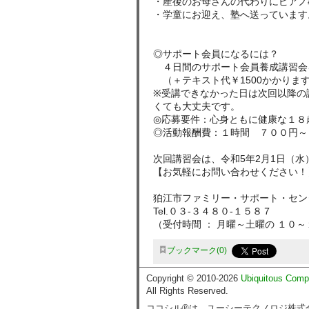
・産後のお母さんの代わりにピアノ
・学童にお迎え、塾へ送っています
◎サポート会員になるには？
４日間のサポート会員養成講習会
（＋テキスト代￥1500かかりま
※受講できなかった日は次回以降の
くても大丈夫です。
◎応募要件：心身ともに健康な１８
◎活動報酬費：１時間 ７００円～
次回講習会は、令和5年2月1日（水
【お気軽にお問い合わせください！
狛江市ファミリー・サポート・
Tel.０３-３４８０-１５８７
（受付時間 ： 月曜～土曜の １０
ブックマーク
0
Copyright © 2010-2026
Ubiquitous Comp
All Rights Reserved.
ココシル®は、ユーシーテクノロジ株式