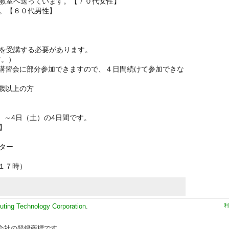
教室へ送っています。【７０代女性】
。【６０代男性】
を受講する必要があります。
す。）
講習会に部分参加できますので、４日間続けて参加できな
歳以上の方
）～4日（土）の4日間です。
】
センター
～１７時）
uting Technology Corporation
.
利
会社の登録商標です。