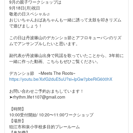
9月の親子ワークショップは
9月18日(月)祝日
敬老の日スペシャル♫
おじいちゃんおばあちゃんも一緒に誘って太鼓を叩きリズム
で遊びましょう！
この日は丹波篠山のデカンショ節とアフロキューバンのリズ
ムでアンサンブルしたいと思います。
副代表が丹波篠山出身で民謡を歌っていたことから、3年前に
一緒に作った動画、こちらもぜひご覧ください。
デカンショ節 ~Meets The Roots~
https://youtu.be/XxfG2duE5uU?si=lpGw7pbeRiG600hX
お問い合わせご予約おまちしています！
➤rhythm.life1107@gmail.com
【時間】
10:00受付開始/ 10:20〜11:00ワークショップ
【場所】
狛江市和泉小学校多目的プレールーム
【参加費】