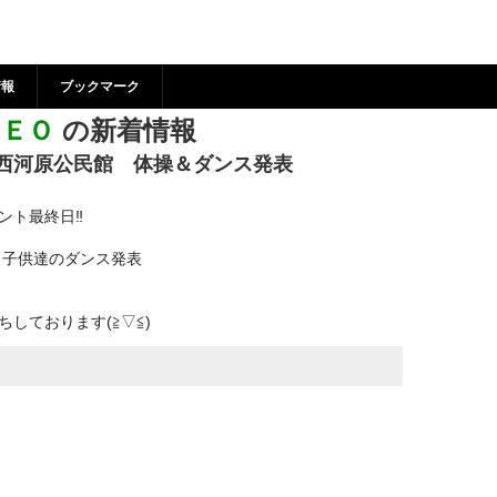
ラブＮＥＯ の新着情報 | 
センター
情報
ブックマーク
ＥＯ
の新着情報
55 西河原公民館 体操＆ダンス発表
ント最終日‼
と子供達のダンス発表
しております(≧▽≦)