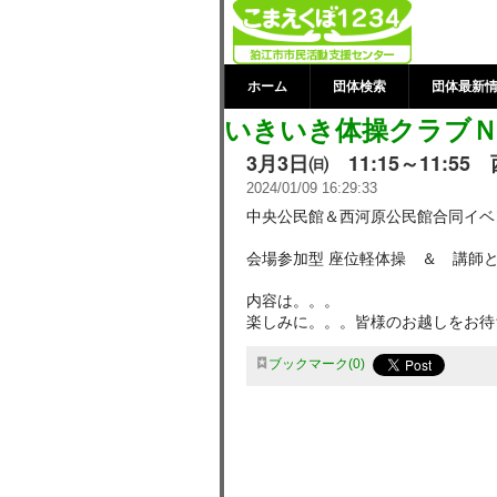
いきいき体操ク
市民活動支援
ホーム
団体検索
団体最新
いきいき体操クラブＮ
3月3日㈰ 11:15～11:
2024/01/09 16:29:33
中央公民館＆西河原公民館合同イベ
会場参加型 座位軽体操 ＆ 講師
内容は。。。
楽しみに。。。皆様のお越しをお待ち
ブックマーク
0