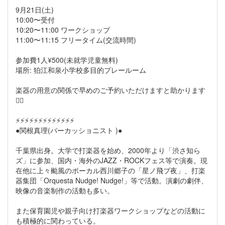
9月21日(土)
10:00〜受付
10:20〜11:00 ワークショップ
11:00〜11:15 フリータイム(交流時間)
参加費1人¥500(未就学児童無料)
場所: 狛江和泉小学校多目的プレールーム
楽器の用意の関係で早めのご予約いただけますと助かります
🙇‍♀️
⚡️⚡️⚡️⚡️⚡️⚡️⚡️⚡️⚡️⚡️⚡️⚡️⚡️
●関根真理(パーカッショニスト )●
千葉県出身。大学で打楽器を始め、2000年より「渋さ知ら
ズ」に参加、国内・海外のJAZZ・ROCKフェス等で演奏。現
在他に上々颱風のボーカル西川郷子の「星ノ飛ブ夜」、打楽
器集団「Orquesta Nudge! Nudge!」等で活動。演劇の劇伴、
映像の音楽制作の活動も多い。
また保育園児や親子向け打楽器ワークショップなどの活動に
も積極的に関わっている。