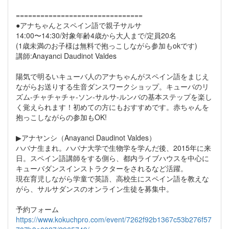
===============================
●アナちゃんとスペイン語で親子サルサ
14:00〜14:30/対象年齢4歳から大人まで/定員20名
(1歳未満のお子様は無料で抱っこしながら参加もokです)
講師:Anayanci Daudinot Valdes
陽気で明るいキューバ人のアナちゃんがスペイン語をまじえ
ながらお送りする生音ダンスワークショップ。キューバのリ
ズム-チャチャチャ-ソン-サルサ-ルンバの基本ステップを楽し
く覚えられます！初めての方にもおすすめです。赤ちゃんを
抱っこしながらの参加もOK!
▶︎アナヤンシ（Anayanci Daudinot Valdes）
ハバナ生まれ。ハバナ大学で生物学を学んだ後、2015年に来
日。スペイン語講師をする側ら、都内ライブハウスを中心に
キューバダンスインストラクターをされるなど活躍。
現在育児しながら学童で英語、高校生にスペイン語を教えな
がら、サルサダンスのオンライン生徒を募集中。
予約フォーム
https://www.kokuchpro.com/event/7262f92b1367c53b276f57