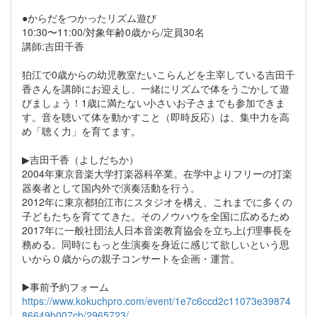
●からだをつかったリズム遊び
10:30〜11:00/対象年齢0歳から/定員30名
講師:吉田千香
狛江で0歳からの幼児教室たいこらんどを主宰している吉田千
香さんを講師にお迎えし、一緒にリズムで体をうごかして遊
びましょう！1歳に満たない小さいお子さまでも参加できま
す。音を聴いて体を動かすこと（即時反応）は、集中力を高
め「聴く力」を育てます。
▶︎吉田千香（よしだちか）
2004年東京音楽大学打楽器科卒業。在学中よりフリーの打楽
器奏者として国内外で演奏活動を行う。
2012年に東京都狛江市にスタジオを構え、これまでに多くの
子どもたちを育ててきた。そのノウハウを全国に広めるため
2017年に一般社団法人日本音楽教育協会を立ち上げ理事長を
務める。同時にもっと生演奏を身近に感じて欲しいという思
いから０歳からの親子コンサートを企画・運営。
▶️事前予約フォーム
https://www.kokuchpro.com/event/1e7c6ccd2c11073e39874
86649b007cb/2965723/