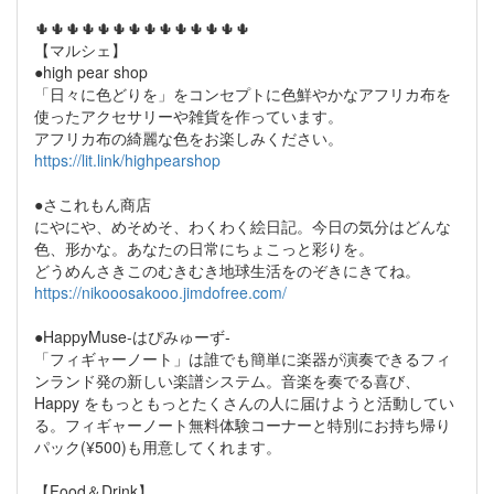
🌵🌵🌵🌵🌵🌵🌵🌵🌵🌵🌵🌵🌵🌵
【マルシェ】
●high pear shop
「日々に色どりを」をコンセプトに色鮮やかなアフリカ布を
使ったアクセサリーや雑貨を作っています。
アフリカ布の綺麗な色をお楽しみください。
https://lit.link/highpearshop
●さこれもん商店
にやにや、めそめそ、わくわく絵日記。今日の気分はどんな
色、形かな。あなたの日常にちょこっと彩りを。
どうめんさきこのむきむき地球生活をのぞきにきてね。
https://nikooosakooo.jimdofree.com/
●HappyMuse-はぴみゅーず-
「フィギャーノート」は誰でも簡単に楽器が演奏できるフィ
ンランド発の新しい楽譜システム。音楽を奏でる喜び、
Happy をもっともっとたくさんの人に届けようと活動してい
る。フィギャーノート無料体験コーナーと特別にお持ち帰り
パック(¥500)も用意してくれます。
【Food＆Drink】