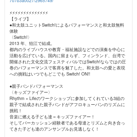
707b3a0027/2965749/
⚡️⚡️⚡️⚡️⚡️⚡️⚡️⚡️⚡️⚡️⚡️⚡️⚡️⚡️
【ライブ】
●和太鼓ユニットSwitch!によるパフォーマンスと和太鼓無料
体験
〈Switch!〉
2013 年、狛江で結成。
‪都内のライブハウスや教育・福祉施設などでの演奏を中心に
活動を広げている。国内に留まらず、フィンランド、台湾で
開催された文化交流フェスティバルではSwitch!ならではの圧
巻のパフォーマンスで客席を魅了した。和太鼓への愛と表現
への挑戦はいつでもどこでも Switch! ON!!‪
●親子バンドパフォーマンス
〈キッズファイアー〉
Rhythm × Lifeのワークショップに参加してくれている3組の
親子で結成された親子バンドがアフロキューバンのリズムに
挑戦！
音楽に燃える子ども達＝キッズファイアー！
そしてパーカッション経験者である母達とリズムと向き合っ
てきた子ども達のアンサンブルお見逃しなく！