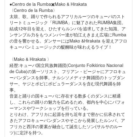
●Centro de la Rumba✖️Mako & Hirakata
〈Centro de la Rumba〉
太鼓、歌、踊りで作られるアフリカルーツのキューバのスト
リートミュージック「RUMBA」に魅了されたRUMBA集団。
結成12年目を迎え、ひたすらルンバを追求してきた知識、ア
ンサンブル力をもつメンバー達が狛江えきまえ広場にRumba
の音を響かせる。ダンサーにはMako &Hirakata を迎えアフロ
キューバンミュージックの醍醐味が味わえるライブ！
〈Mako & Hirakata 〉
経歴:キューバ国立民族舞踊団(Conjunto Folklórico Nacional
de Cuba)の第一ソリスト、フリアン・ビージャにアフロキュ
ーバンダンスを師事。ナルシソメディナ舞踊団のトップダン
サー、ヤジとポピにポピュラーダンスを含む現代舞踊を師
事。
音楽と踊りの国キューバに存在する数多くのダンスに精通
し、これらの踊りの魅力を広めるため、都内を中心にパフォ
ーマンスやワークショップを行っている。
とりわけ、アフリカに起源を持ち近年まで密かに伝承されて
きたアフロキューバンダンスやそこから発展したルンバ、ア
フリカと西洋の要素が融合して誕生したソン(サルサのルー
ツ)に定評を持つ。