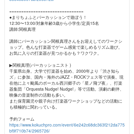
===============================
●まりちょふとパーカッションで遊ぼう！
12:30〜13:00/対象年齢3歳から小学生/定員15名
講師:関根真理
講師にパーカッション関根真理さんをお迎えしてのワークシ
ョップ。色んな打楽器でゲーム感覚で楽しめるリズム遊び。
お気に入りの打楽器が見つかるかも？ワクワク。
▶︎関根真理(パーカッショニスト )
千葉県出身。大学で打楽器を始め、2000年より「渋さ知ら
ズ」に参加、国内・海外のJAZZ・ROCKフェス等で演奏。現
在他に上々颱風のボーカル西川郷子の「星ノ飛ブ夜」、打楽
器集団「Orquesta Nudge! Nudge!」等で活動。演劇の劇伴、
映像の音楽制作の活動も多い。
また保育園児や親子向け打楽器ワークショップなどの活動に
も積極的に関わっている。
予約フォーム
https://www.kokuchpro.com/event/6e242c68dc363f212da775
bf9f710b74/2965726/