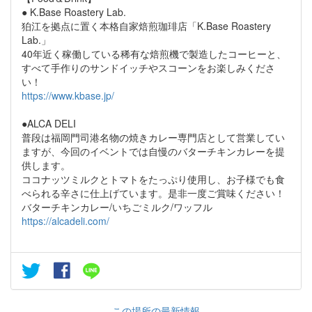
● K.Base Roastery Lab.
狛江を拠点に置く本格自家焙煎珈琲店「K.Base Roastery
Lab.」
40年近く稼働している稀有な焙煎機で製造したコーヒーと、
すべて手作りのサンドイッチやスコーンをお楽しみくださ
い！
https://www.kbase.jp/
●ALCA DELI
普段は福岡門司港名物の焼きカレー専門店として営業してい
ますが、今回のイベントでは自慢のバターチキンカレーを提
供します。
ココナッツミルクとトマトをたっぷり使用し、お子様でも食
べられる辛さに仕上げています。是非一度ご賞味ください！
バターチキンカレー/いちごミルク/ワッフル
https://alcadeli.com/
この場所の最新情報