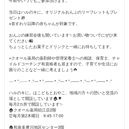
午前中いつでもご参加頂けます。
当日はハルのキに。オリジナルおんぶのリーフレットもプレ
ゼント🎁
※首すわり以降の赤ちゃんが対象です。
おんぶの練習会後も開いています✨お買い物ついでにぜひ来
てください🛍️
ちょっとしたお菓子とドリンクと一緒にお待ちしてます。
⭐︎クオール薬局の薬剤師や管理栄養士への相談、保育士、チャ
イルドコーチング有資格者も居ますので、子育てや生活にお
困りのことなど一緒に考えましょう☘️
---＊°.-----＊.°—＊°.——＊.°—＊°.——＊.°—＊°.——＊.°
ハルのキに。はこどもとおやこ、地域の方々の憩いと交流の
場として開設しています🏠🌳
毎月2カ所で開設しています✨
🏠クオール薬局狛江店2階
⏰毎月第2木曜日 9:45-17:00
🏠和泉多摩川地区センター3階