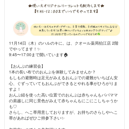
11月14日（木）のハルのキに。は、クオール薬局狛江店 2階
でやってます！✨
9:45〜17:00まで開いています🏠
【おんぶの練習会】
1本の長い布でのおんぶを体験してみませんか？
もしもの避難時は足元がみえるおんぶでの避難がいちばん安
心、ぐずっていてもおんぶができるとやれる事がひろがりま
すよ！
おんぶ紐を使った高い位置でのおんぶは赤ちゃんもパパママ
の肩越しに同じ景色がみえて赤ちゃんもにこにこしちゃうか
も♡
さらし、へこ帯用意しておりますが、お持ちのさらしやへこ
帯があればぜひご持参下さい✨️