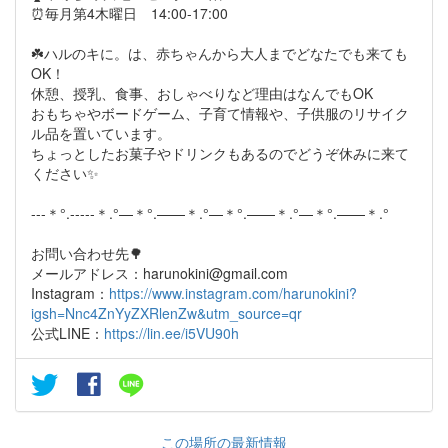
⏰毎月第4木曜日 14:00-17:00
☘️ハルのキに。は、赤ちゃんから大人までどなたでも来ても
OK！
休憩、授乳、食事、おしゃべりなど理由はなんでもOK
おもちゃやボードゲーム、子育て情報や、子供服のリサイク
ル品を置いています。
ちょっとしたお菓子やドリンクもあるのでどうぞ休みに来て
ください✨
---＊°.-----＊.°—＊°.——＊.°—＊°.——＊.°—＊°.——＊.°
お問い合わせ先🌳
メールアドレス：harunokini@gmail.com
Instagram：
https://www.instagram.com/harunokini?
igsh=Nnc4ZnYyZXRlenZw&utm_source=qr
公式LINE：
https://lin.ee/i5VU90h
この場所の最新情報