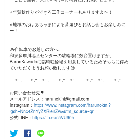
⭐年賀状作りができる工作コーナーもありますよ〜！
⭐地域のおばあちゃまによる昔遊びとお話し会もお楽しみに
ー！
🚲自転車でお越しの方へ。
和泉多摩川地区センターの駐輪場に数台置けますが、
BaronKawadaに臨時駐輪場を用意しているためそちらに停め
ていただくようお願い致します😌
---＊°.-----＊.°—＊°.——＊.°—＊°.——＊.°—＊°.——＊.°
お問い合わせ先🌳
メールアドレス：harunokini@gmail.com
Instagram：
https://www.instagram.com/harunokini?
igsh=Nnc4ZnYyZXRlenZw&utm_source=qr
公式LINE：
https://lin.ee/i5VU90h