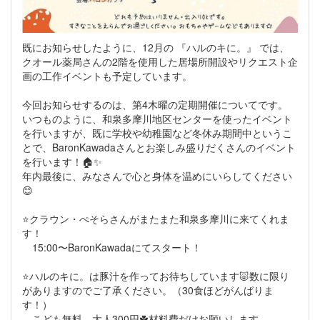
既にお知らせしたように、12月の 『ハルのキに。』 では、
クオール薬局さんの2階を使用した居場所開設やリクエスト企
画の工作イベントも予定しています。
今回お知らせするのは、第4木曜の定期開催についてです。
いつものように、和泉多摩川地区センターを使ったイベント
を行いますが、既に学校や幼稚園など冬休み期間中というこ
とで、BaronKawadaさんとお楽しみ盛りだくさんのイベント
を行います！🏠✨
年内最後に、みなさんで心と身体を温めにいらしてください
😊
⭐クラウン・ぺそらさんがまたまた和泉多摩川に来てくれま
す！
15:00〜BaronKawadaにてスタート！
⭐ハルのキに。は豚汁を作ってお待ちしています🐷数に限り
がありますのでご了承ください。（30食ほどがんばりま
す！）
こども無料、大人300円☘️材料費だけお願いします。