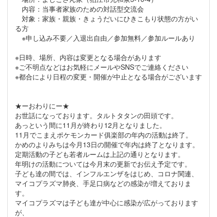
内容：当事者家族のための対話型交流会
対象：家族・親族・きょうだいにひきこもり状態の方がい
る方
※申し込み不要／入退出自由／参加無料／参加ルールあり
※日時、場所、内容は変更となる場合があります
※ご不明点などはお気軽にメールやSNSでご連絡ください
※都合により日程の変更・開催が中止となる場合がございます
★ーおわりにー★
お世話になっております。タルトタタンの田頭です。
あっという間に11月が終わり12月となりました。
11月でこまえポケモンカード俱楽部の年内の活動は終了。
かめのよりみちは今月13日の開催で年内は終了となります。
定期活動の子ども若者ルームは上記の通りとなります。
年明けの活動については今月末の更新でお伝え予定です。
子ども達の間では、インフルエンザをはじめ、コロナ関連、
マイコプラズマ肺炎、手足口病などの感染が増えておりま
す。
マイコプラズマは子ども達が中心に感染が広がっております
が、