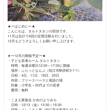
★ーはじめにー★
こんにちは。タルトタタンの田頭です。
11月は合計で4回の定期活動を行いました。
12月もどうぞよろしくお願い申し上げます。
★ー12月の開催予定ー★
・子ども若者ルーム タルトタタン
時間：毎週水曜日12:00～17:00に開催
場所：ふらっとなんぶ（狛江市駒井町3-7-1）
日程：4日、11日、18日、25日
内容：フリースペースと相談の場
対象：小学生～20代までの若者
費用：無料
・こまえ家族会 かめのよりみち
日時：12/13（金）13:30～15:30
場所：よしこさん家（狛江市元和泉3-10-4）