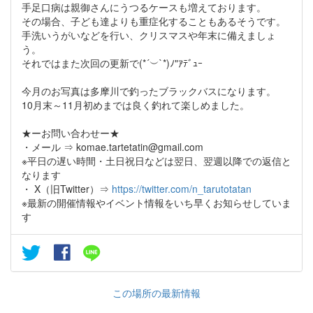
手足口病は親御さんにうつるケースも増えております。
その場合、子ども達よりも重症化することもあるそうです。
手洗いうがいなどを行い、クリスマスや年末に備えましょ
う。
それではまた次回の更新で(*´︶`*)ﾉ"ｱﾃﾞｭｰ
今月のお写真は多摩川で釣ったブラックバスになります。
10月末～11月初めまでは良く釣れて楽しめました。
★ーお問い合わせー★
・メール ⇒ komae.tartetatin@gmail.com
※平日の遅い時間・土日祝日などは翌日、翌週以降での返信と
なります
・ X（旧Twitter）⇒
https://twitter.com/n_tarutotatan
※最新の開催情報やイベント情報をいち早くお知らせしていま
す
この場所の最新情報