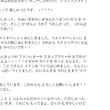
。みなみおおさわで ポニーにさわった。クリスマスライブ
たって 楽しかったです。（＊▽＊）
しかった。かみいずみちいきせんたーまつり の とき り
かった。さしこ が ぜんぶ うれて うれしかった。（がんば
したね！）
イルミネーション みにいきました。イルミネーションに ま
スマスの前にみに行きたい）それから スクイーズづくりは
 を やりたいです！！
んきょうや ファンレターや スタンプラリーや おでかけ
よぉ～～～！！メダルや カードを やっと もらえた。つ
。ごとうさんと メイシを つくりはじめました。りんくい
いっぱい つくりました。かいさんする そのときまで つづ
をしています。これからも よろしくお願いいします！！
になし。
たこと と ぶんちゃんのカリンバよかった。たのしかった。
だいすき。うちにも もってるよ。ひくの むずかしいけど