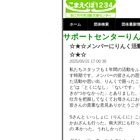
サポートセンタ
民活動支援セ
ホーム
団体検索
団体最新
サポートセンターり
☆★☆メンバーにりんく活
☆★☆
2025/05/15 17:00:38
私たちスタッフも１年間の活動をふ
す時期です。メンバーの皆さんの思
た活動や思い出、りんくで困ったこ
と”は「とくになし」「ないです」
きがつかなかった」とありました。
仕方を把握してなくてお母さんにお
皆さんの貴重な意見ありがとうござ
Sさんと いっしょに（りんくに）こ
かおざんも行った。南大沢にも行っ
の 本かった。うれしかった