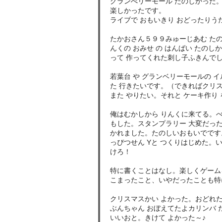
グランべリーモール たのしかった
楽しかったです。
ライブで おもいきり おどったりう
たかおさん５９９みゅーじあむ たの
んくの おみせ の はんばい たのし
って 作ってくれた刺し子ふきんで
若葉台 や グランベリーモールの 
た 行きたいです。（できればクリ
また やりたい。それと ケーキ作り
俺はむかしから りんくに来てる。べ
もした。スタンプラリー 大変だった
かれました。たのしいおもいでです
っぴつせん Yと つくりはじめた。
けろ！
特に書くことはなし。楽しくゲーム
こまったこと、いやだったことも特
クリスマスかい よかった。おどれ
ぶんちゃん おぼえてたよカリンバ 
いいおと。きけて よかった～♪