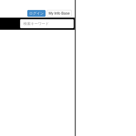
江市市
ログイン
My Info Base