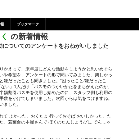
ーりんく の新着情報 | 狛
ンター
情報
ブックマーク
んく
の新着情報
動についてのアンケートをおねがいしました
りかえって、来年度にどんな活動をしようかと思いめぐら
いや希望を、アンケートの形で聞いてみました。楽しかっ
と嫌だったことも聞きました。”困ったこと/嫌だったこ
「ない」1人だけ「パスモのつかいかたをまちがえたのが、
半額割引パスモを使用し始めたのに、スタッフ側も利用の
手数をかけてしまいました。次回からは気をつけますね。
いました。
れて よかった。おくたま 行っておそば おいしかった。た
た。若葉台の本屋さんで ぼくのたんじょうびに でんしゃ