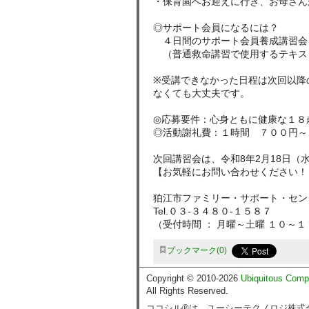
・保育園へお迎えに行き、お母さん
◎サポート会員になるには？
４日間のサポート会員養成講習会
（普通救命講習で使用するテキスト
※受講できなかった日程は次回以降
なくても大丈夫です。
◎応募要件：心身ともに健康な１８
◎活動謝礼費：１時間 ７００円～
次回講習会は、令和8年2月18日（
【お気軽にお問い合わせください！
狛江市ファミリー・サポート・
Tel.０３-３４８０-１５８７
（受付時間 ： 月曜～土曜 １０～
ブックマーク
0
Copyright © 2010-2026
Ubiquitous Comp
All Rights Reserved.
ココシル®は、ユーシーテクノロジ株式