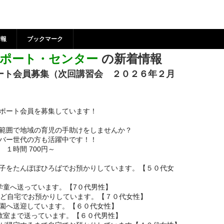
リー・サポート・センター 
江市市民活動支援センター
情報
ブックマーク
ポート・センター
の新着情報
ート会員募集（次回講習会 ２０２６年２月
ポート会員を募集しています！
範囲で地域の育児の手助けをしませんか？
バー世代の方も活躍中です！！
１時間 700円～
子をたんぽぽひろばでお預かりしています。【５０代女
学童へ送っています。【7０代男性】
ほど自宅でお預かりしています。【７０代女性】
園へ送迎しています。【６０代女性】
教室まで送っています。【６０代男性】