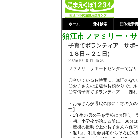
狛江市ファミ
着情報 | 狛
ホーム
団体検索
団体最新
狛江市ファミリー・サ
子育てボランティア サポ
１８日～２１日）
2025/10/10 11:36:30
ファミリ―サポートセンターではサ
〇空いているお時間に、無理のない
〇お子さんの送迎やお預かりでシル
〇有償子育てボランティア 謝礼 
・お母さんが通院の際に１才の女の
性】
・1年生の男の子を学校にお迎え、
・朝、小学校が始まる前に、30分
・産後の援助で上のお子さんを保育
・週1回、利用会員宅からそろばん