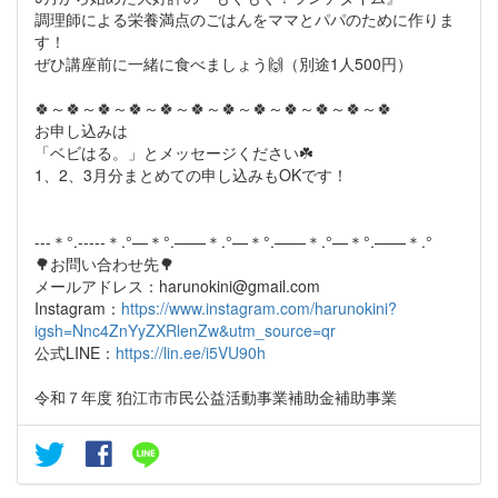
調理師による栄養満点のごはんをママとパパのために作りま
す！
ぜひ講座前に一緒に食べましょう🙌（別途1人500円）
🍀～🍀～🍀～🍀～🍀～🍀～🍀～🍀～🍀～🍀～🍀～🍀
お申し込みは
「ベビはる。」とメッセージください☘️
1、2、3月分まとめての申し込みもOKです！
---＊°.-----＊.°—＊°.——＊.°—＊°.——＊.°—＊°.——＊.°
🌳お問い合わせ先🌳
メールアドレス：harunokini@gmail.com
Instagram：
https://www.instagram.com/harunokini?
igsh=Nnc4ZnYyZXRlenZw&utm_source=qr
公式LINE：
https://lin.ee/i5VU90h
令和７年度 狛江市市民公益活動事業補助金補助事業