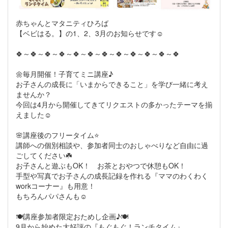
赤ちゃんとマタニティひろば
【ベビはる。】の1、2、3月のお知らせです☺️
🍀～🍀～🍀～🍀～🍀～🍀～🍀～🍀～🍀～🍀～🍀～🍀
🌼毎月開催！子育てミニ講座♪
お子さんの成長に「いまからできること」を学び一緒に考え
ませんか？
今回は4月から開催してきてリクエストの多かったテーマを揃
えました☺️
🌸講座後のフリータイム⭐
講師への個別相談や、参加者同士のおしゃべりなど自由に過
ごしてください☘️
お子さんと遊ぶもOK！ お茶とおやつで休憩もOK！
手型や写真でお子さんの成長記録を作れる『ママのわくわく
workコーナー』も用意！
もちろんパパさんも☺️
🍽️講座参加者限定おためし企画♪🍽️
9月から始めた大好評の『もぐもぐ！ランチタイム』