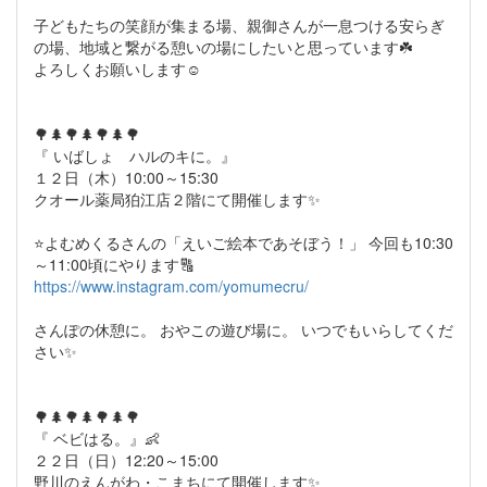
子どもたちの笑顔が集まる場、親御さんが一息つける安らぎ
の場、地域と繋がる憩いの場にしたいと思っています☘️
よろしくお願いします☺️
🌳🌲🌳🌲🌳🌲🌳
『 いばしょ ハルのキに。』
１２日（木）10:00～15:30
クオール薬局狛江店２階にて開催します✨
⭐️よむめくるさんの「えいご絵本であそぼう！」 今回も10:30
～11:00頃にやります🔠
https://www.instagram.com/yomumecru/
さんぽの休憩に。 おやこの遊び場に。 いつでもいらしてくだ
さい✨
🌳🌲🌳🌲🌳🌲🌳
『 ベビはる。』👶
２２日（日）12:20～15:00
野川のえんがわ・こまちにて開催します✨