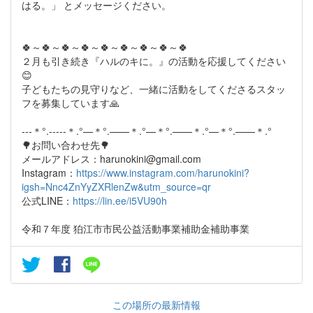
はる。」 とメッセージください。
🍀～🍀～🍀～🍀～🍀～🍀～🍀～🍀～🍀
２月も引き続き『ハルのキに。』の活動を応援してください
😊
子どもたちの見守りなど、一緒に活動をしてくださるスタッ
フを募集しています🙏
---＊°.-----＊.°—＊°.——＊.°—＊°.——＊.°—＊°.——＊.°
🌳お問い合わせ先🌳
メールアドレス：harunokini@gmail.com
Instagram：
https://www.instagram.com/harunokini?
igsh=Nnc4ZnYyZXRlenZw&utm_source=qr
公式LINE：
https://lin.ee/i5VU90h
令和７年度 狛江市市民公益活動事業補助金補助事業
この場所の最新情報