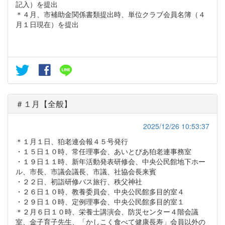
記入）を提出
＊４月、市補助金関係書類提出時、単位クラブ会員名簿（４
月１日現在）を提出
＃１月【全般】
2025/12/26 10:53:37
＊１月１日、狛老連会報４５号発行
・１５日１０時、常任理事会、あいとぴあ狛老連事務室
・１９日１１時、新年活動発表研修会、中央公民館地下ホー
ル、市長、市議会議長、市議、社協会長来賓
・２２日、初詣研修バス旅行、秩父神社
・２６日１０時、教養委員会、中央公民館多目的室４
・２９日１０時、定例理事会、中央公民館多目的室１
＊２月６日１０時、栄養士講演会、防災センター４階会議
室、金子育子先生、「かしこく食べて健康長寿」会員以外の