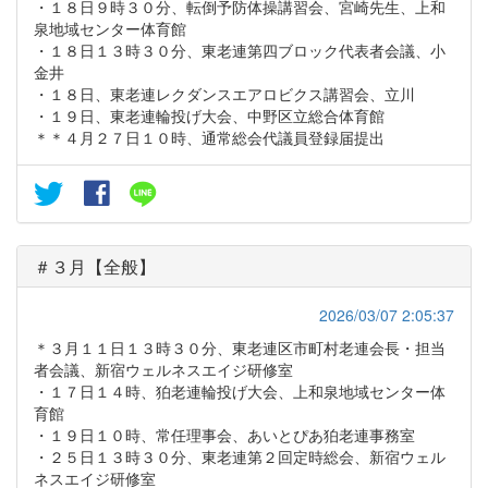
・１８日９時３０分、転倒予防体操講習会、宮崎先生、上和
泉地域センター体育館
・１８日１３時３０分、東老連第四ブロック代表者会議、小
金井
・１８日、東老連レクダンスエアロビクス講習会、立川
・１９日、東老連輪投げ大会、中野区立総合体育館
＊＊４月２７日１０時、通常総会代議員登録届提出
＃３月【全般】
2026/03/07 2:05:37
＊３月１１日１３時３０分、東老連区市町村老連会長・担当
者会議、新宿ウェルネスエイジ研修室
・１７日１４時、狛老連輪投げ大会、上和泉地域センター体
育館
・１９日１０時、常任理事会、あいとぴあ狛老連事務室
・２５日１３時３０分、東老連第２回定時総会、新宿ウェル
ネスエイジ研修室