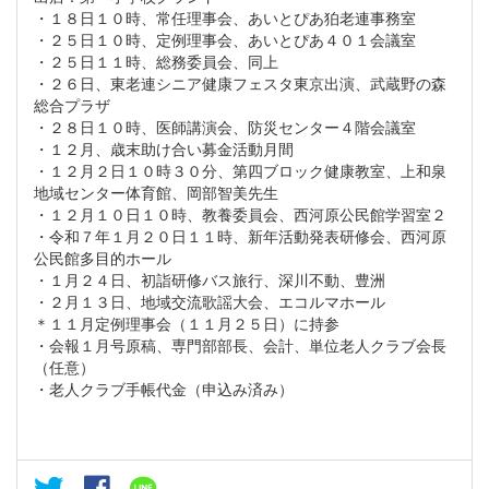
・１８日１０時、常任理事会、あいとぴあ狛老連事務室
・２５日１０時、定例理事会、あいとぴあ４０１会議室
・２５日１１時、総務委員会、同上
・２６日、東老連シニア健康フェスタ東京出演、武蔵野の森
総合プラザ
・２８日１０時、医師講演会、防災センター４階会議室
・１２月、歳末助け合い募金活動月間
・１２月２日１０時３０分、第四ブロック健康教室、上和泉
地域センター体育館、岡部智美先生
・１２月１０日１０時、教養委員会、西河原公民館学習室２
・令和７年１月２０日１１時、新年活動発表研修会、西河原
公民館多目的ホール
・１月２４日、初詣研修バス旅行、深川不動、豊洲
・２月１３日、地域交流歌謡大会、エコルマホール
＊１１月定例理事会（１１月２５日）に持参
・会報１月号原稿、専門部部長、会計、単位老人クラブ会長
（任意）
・老人クラブ手帳代金（申込み済み）