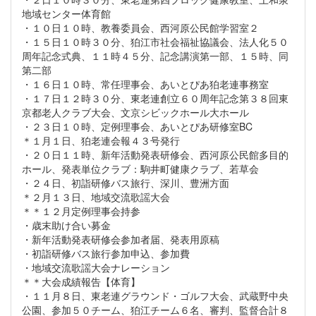
地域センター体育館
・１０日１０時、教養委員会、西河原公民館学習室２
・１５日１０時３０分、狛江市社会福祉協議会、法人化５０
周年記念式典、１１時４５分、記念講演第一部、１５時、同
第二部
・１６日１０時、常任理事会、あいとぴあ狛老連事務室
・１７日１２時３０分、東老連創立６０周年記念第３８回東
京都老人クラブ大会、文京シビックホール大ホール
・２３日１０時、定例理事会、あいとぴあ研修室BC
＊１月１日、狛老連会報４３号発行
・２０日１１時、新年活動発表研修会、西河原公民館多目的
ホール、発表単位クラブ：駒井町健康クラブ、若草会
・２４日、初詣研修バス旅行、深川、豊洲方面
＊２月１３日、地域交流歌謡大会
＊＊１２月定例理事会持参
・歳末助け合い募金
・新年活動発表研修会参加者届、発表用原稿
・初詣研修バス旅行参加申込、参加費
・地域交流歌謡大会ナレーション
＊＊大会成績報告【体育】
・１１月８日、東老連グラウンド・ゴルフ大会、武蔵野中央
公園、参加５０チーム、狛江チーム６名、審判、監督合計８