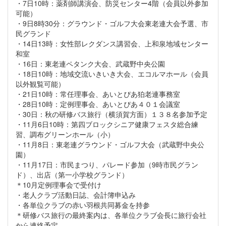
・7日10時：薬剤師講演会、防災センター4階（会員以外参加
可能）
・9日8時30分：グラウンド・ゴルフ大会東老連大会予選、市
民グランド
・14日13時：女性部レクダンス講習会、上和泉地域センター
和室
・16日：東老連ペタンク大会、武蔵野中央公園
・18日10時：地域交流いきいき大会、エコルマホール（会員
以外観覧可能）
・21日10時：常任理事会、あいとぴあ狛老連事務室
・28日10時：定例理事会、あいとぴあ４０１会議室
・30日：秋の研修バス旅行（横須賀方面）１３８名参加予定
・11月6日10時：第四ブロックシニア健康フェスタ総合練
習、調布グリーンホール（小）
・11月8日：東老連グラウンド・ゴルフ大会（武蔵野中央公
園）
・11月17日：市民まつり、パレード参加（9時市民グラン
ド）、出店（第一小学校グランド）
＊10月定例理事会で受付け
・老人クラブ活動日誌、会計簿申込み
・各単位クラブの赤い羽根共同募金を持参
＊研修バス旅行の最終案内は、各単位クラブ会長に旅行会社
から連絡予定