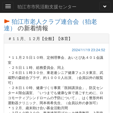
狛江市市民活動支援センター
狛江市老人クラブ連合会（狛老
連）
の新着情報
＃１１月、１２月【全般】【体育】
2024/11/19 23:24:52
＊１１月２５日１０時、定例理事会、あいとぴあ４０１会議
室
・２５日１１時、総務委員会、同上
・２６日１１時３０分、東老連シニア健康フェスタ東京、武
蔵野の森総合プラザ、約１０００人出演、（会員以外の観覧
可）
・２８日１０時、健康づくり事業「医師講演会」、防災セン
ター４階会議室、「いつまでも健康な体で過ごすために、ロ
コモーティブシンドロームの予防について」、はく整形外科
運動器クリニック、岡本将希先生、（会員以外の参加可）
＊１２月、歳末助け合い募金活動月間
・２日１０時３０分、東老連第四ブロック健康教室、上和泉