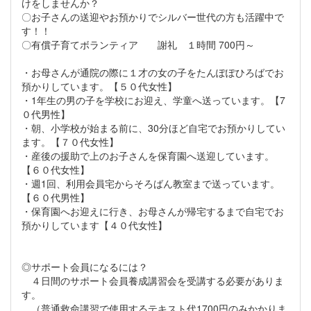
けをしませんか？
〇お子さんの送迎やお預かりでシルバー世代の方も活躍中で
す！！
〇有償子育てボランティア 謝礼 １時間 700円～
・お母さんが通院の際に１才の女の子をたんぽぽひろばでお
預かりしています。【５０代女性】
・1年生の男の子を学校にお迎え、学童へ送っています。【7
０代男性】
・朝、小学校が始まる前に、30分ほど自宅でお預かりしてい
ます。【７０代女性】
・産後の援助で上のお子さんを保育園へ送迎しています。
【６０代女性】
・週1回、利用会員宅からそろばん教室まで送っています。
【６０代男性】
・保育園へお迎えに行き、お母さんが帰宅するまで自宅でお
預かりしています【４０代女性】
◎サポート会員になるには？
４日間のサポート会員養成講習会を受講する必要がありま
す。
（普通救命講習で使用するテキスト代1700円のみかかりま