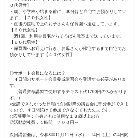
０代男性】
・朝、小学校が始まる前に、30分ほど自宅でお預かりしてい
ます。【７０代女性】
・産後の援助で上のお子さんを保育園へ送迎しています。
【６０代女性】
・週1回、利用会員宅からそろばん教室まで送っています。
【６０代男性】
・保育園へお迎えに行き、お母さんが帰宅するまで自宅でお
預かりしています【４０代女性】
◎サポート会員になるには？
４日間のサポート会員養成講習会を受講する必要がありま
す。
（普通救命講習で使用するテキスト代1700円のみかかりま
す。）
※受講できなかった日程は次回以降の講習会に部分参加できま
すので、４日間続けて参加できなくても大丈夫です。
◎応募要件：心身ともに健康な１８歳以上の方
◎活動謝礼費：１時間 ７００円～
次回講習会は、令和8年11月11日（水）～14日（土）の4日間