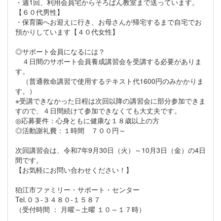
・週1回、利用会員宅からそろばん教室まで送っています。
【６０代男性】
・保育園へお迎えに行き、お母さんが帰宅するまで自宅でお
預かりしています【４０代女性】
◎サポート会員になるには？
４日間のサポート会員養成講習会を受講する必要がありま
す。
（普通救命講習で使用するテキスト代1600円のみかかりま
す。）
※受講できなかった日程は次回以降の講習会に部分参加できま
すので、４日間続けて参加できなくても大丈夫です。
◎応募要件：心身ともに健康な１８歳以上の方
◎活動謝礼費：１時間 ７００円～
次回講習会は、令和7年9月30日（火）～10月3日（金）の4日
間です。
【お気軽にお問い合わせください！】
狛江市ファミリー・サポート・センター
Tel.０３-３４８０-１５８７
（受付時間 ： 月曜～土曜 １０～１７時）