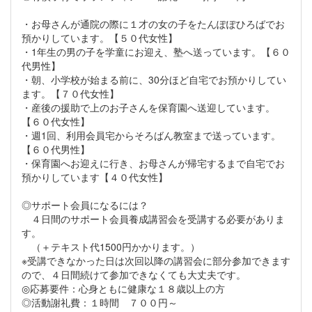
・お母さんが通院の際に１才の女の子をたんぽぽひろばでお
預かりしています。【５０代女性】
・1年生の男の子を学童にお迎え、塾へ送っています。【６０
代男性】
・朝、小学校が始まる前に、30分ほど自宅でお預かりしてい
ます。【７０代女性】
・産後の援助で上のお子さんを保育園へ送迎しています。
【６０代女性】
・週1回、利用会員宅からそろばん教室まで送っています。
【６０代男性】
・保育園へお迎えに行き、お母さんが帰宅するまで自宅でお
預かりしています【４０代女性】
◎サポート会員になるには？
４日間のサポート会員養成講習会を受講する必要がありま
す。
（＋テキスト代1500円かかります。）
※受講できなかった日は次回以降の講習会に部分参加できます
ので、４日間続けて参加できなくても大丈夫です。
◎応募要件：心身ともに健康な１８歳以上の方
◎活動謝礼費：１時間 ７００円～