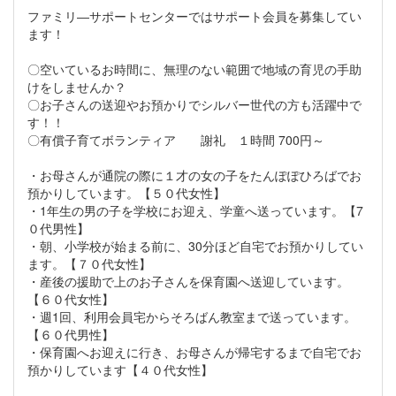
ファミリ―サポートセンターではサポート会員を募集してい
ます！
〇空いているお時間に、無理のない範囲で地域の育児の手助
けをしませんか？
〇お子さんの送迎やお預かりでシルバー世代の方も活躍中で
す！！
〇有償子育てボランティア 謝礼 １時間 700円～
・お母さんが通院の際に１才の女の子をたんぽぽひろばでお
預かりしています。【５０代女性】
・1年生の男の子を学校にお迎え、学童へ送っています。【7
０代男性】
・朝、小学校が始まる前に、30分ほど自宅でお預かりしてい
ます。【７０代女性】
・産後の援助で上のお子さんを保育園へ送迎しています。
【６０代女性】
・週1回、利用会員宅からそろばん教室まで送っています。
【６０代男性】
・保育園へお迎えに行き、お母さんが帰宅するまで自宅でお
預かりしています【４０代女性】