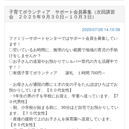
子育てボランティア サポート会員募集（次回講習
会 ２０２５年９月３０日～１０月３日）
2025/07/28 14:10:38
ファミリ―サポートセンターではサポート会員を募集してい
ます！
〇空いているお時間に、無理のない範囲で地域の育児の手助
けをしませんか？
〇お子さんの送迎やお預かりでシルバー世代の方も活躍中で
す！！
〇有償子育てボランティア 謝礼 １時間 700円～
・お母さんが通院の際に１才の女の子をたんぽぽひろばでお
預かりしています。【５０代女性】
・1年生の男の子を学校にお迎え、学童へ送っています。【7
０代男性】
・朝、小学校が始まる前に、30分ほど自宅でお預かりしてい
ます。【７０代女性】
・産後の援助で上のお子さんを保育園へ送迎しています。
【６０代女性】