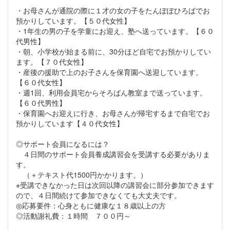
・お母さんが通院の際に１才の女の子をたんぽぽひろばでお
預かりしています。【５０代女性】
・1年生の男の子を学童にお迎え、塾へ送っています。【６０
代男性】
・朝、小学校が始まる前に、30分ほど自宅でお預かりしてい
ます。【７０代女性】
・産後の援助で上のお子さんを保育園へ送迎しています。
【６０代女性】
・週1回、利用会員宅からそろばん教室まで送っています。
【６０代男性】
・保育園へお迎えに行き、お母さんが帰宅するまで自宅でお
預かりしています【４０代女性】
◎サポート会員になるには？
４日間のサポート会員養成講習会を受講する必要がありま
す。
（＋テキスト代1500円かかります。）
※受講できなかった日は次回以降の講習会に部分参加できます
ので、４日間続けて参加できなくても大丈夫です。
◎応募要件：心身ともに健康な１８歳以上の方
◎活動謝礼費：１時間 ７００円～