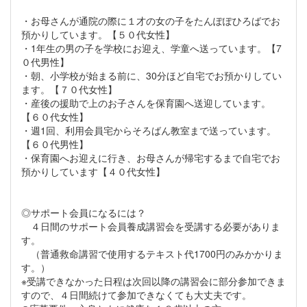
・お母さんが通院の際に１才の女の子をたんぽぽひろばでお
預かりしています。【５０代女性】
・1年生の男の子を学校にお迎え、学童へ送っています。【7
０代男性】
・朝、小学校が始まる前に、30分ほど自宅でお預かりしてい
ます。【７０代女性】
・産後の援助で上のお子さんを保育園へ送迎しています。
【６０代女性】
・週1回、利用会員宅からそろばん教室まで送っています。
【６０代男性】
・保育園へお迎えに行き、お母さんが帰宅するまで自宅でお
預かりしています【４０代女性】
◎サポート会員になるには？
４日間のサポート会員養成講習会を受講する必要がありま
す。
（普通救命講習で使用するテキスト代1700円のみかかりま
す。）
※受講できなかった日程は次回以降の講習会に部分参加できま
すので、４日間続けて参加できなくても大丈夫です。