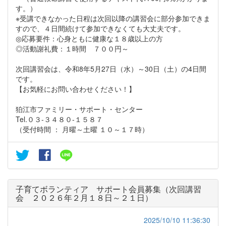
す。）
※受講できなかった日程は次回以降の講習会に部分参加できま
すので、４日間続けて参加できなくても大丈夫です。
◎応募要件：心身ともに健康な１８歳以上の方
◎活動謝礼費：１時間 ７００円～
次回講習会は、令和8年5月27日（水）～30日（土）の4日間
です。
【お気軽にお問い合わせください！】
狛江市ファミリー・サポート・センター
Tel.０３-３４８０-１５８７
（受付時間 ： 月曜～土曜 １０～１７時）
子育てボランティア サポート会員募集（次回講習
会 ２０２６年２月１８日～２１日）
2025/10/10 11:36:30