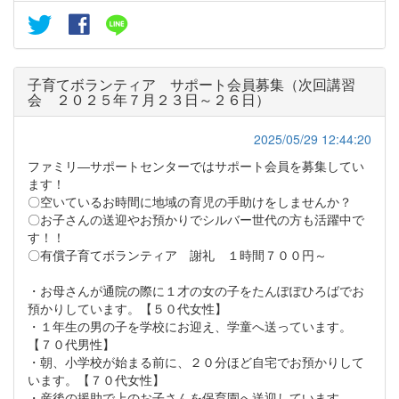
子育てボランティア サポート会員募集（次回講習
会 ２０２５年７月２３日～２６日）
2025/05/29 12:44:20
ファミリ―サポートセンターではサポート会員を募集してい
ます！
〇空いているお時間に地域の育児の手助けをしませんか？
〇お子さんの送迎やお預かりでシルバー世代の方も活躍中で
す！！
〇有償子育てボランティア 謝礼 １時間７００円～
・お母さんが通院の際に１才の女の子をたんぽぽひろばでお
預かりしています。【５０代女性】
・１年生の男の子を学校にお迎え、学童へ送っています。
【７０代男性】
・朝、小学校が始まる前に、２０分ほど自宅でお預かりして
います。【７０代女性】
・産後の援助で上のお子さんを保育園へ送迎しています。