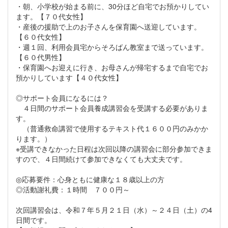
・朝、小学校が始まる前に、30分ほど自宅でお預かりしてい
ます。【７０代女性】
・産後の援助で上のお子さんを保育園へ送迎しています。
【６０代女性】
・週１回、利用会員宅からそろばん教室まで送っています。
【６０代男性】
・保育園へお迎えに行き、お母さんが帰宅するまで自宅でお
預かりしています【４０代女性】
◎サポート会員になるには？
４日間のサポート会員養成講習会を受講する必要がありま
す。
（普通救命講習で使用するテキスト代１６００円のみかか
ります。）
※受講できなかった日程は次回以降の講習会に部分参加できま
すので、４日間続けて参加できなくても大丈夫です。
◎応募要件：心身ともに健康な１８歳以上の方
◎活動謝礼費：１時間 ７００円～
次回講習会は、令和７年５月２１日（水）～２４日（土）の4
日間です。