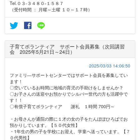
Tel.０３-３４８０-１５８７
（受付時間 ： 月曜～土曜 １０～１７時）
子育てボランティア サポート会員募集（次回講習
会 2025年5月21日～24日）
2025/03/03 14:06:50
ファミリ―サポートセンターではサポート会員を募集してい
ます！
〇空いているお時間に地域の育児の手助けをしませんか？
〇お子さんの送迎やお預かりでシルバー世代の方も活躍中で
す！！
〇有償子育てボランティア 謝礼 １時間 700円～
・お母さんが通院の際に１才の女の子をたんぽぽひろばでお
預かりしています。【５０代女性】
・1年生の男の子を学校にお迎え、学童へ送っています。【７
０代男性】