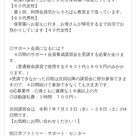
【６０代女性】
・週１回、利用会員宅からそろばん教室まで送っています。
【６０代男性】
・保育園へお迎えに行き、お母さんが帰宅するまで自宅でお
預かりしています【４０代女性】
◎サポート会員になるには？
４日間のサポート会員養成講習会を受講する必要がありま
す。
（普通救命講習で使用するテキスト代１６００円のみかか
ります。）
※受講できなかった日程は次回以降の講習会に部分参加できま
すので、４日間続けて参加できなくても大丈夫です。
◎応募要件：心身ともに健康な１８歳以上の方
◎活動謝礼費：１時間 ７００円～
次回講習会は、令和７年７月２３日（水）～２６日（土）の4
日間です。
【お気軽にお問い合わせください！】
狛江市ファミリー・サポート・センター