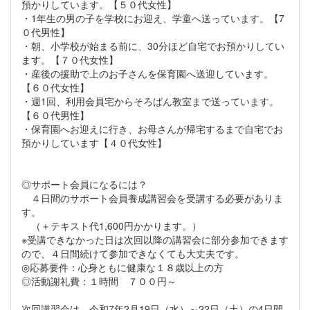
預かりしています。【５０代女性】
・1年生の男の子を学校にお迎え、学童へ送っています。【7
０代男性】
・朝、小学校が始まる前に、30分ほど自宅でお預かりしてい
ます。【７０代女性】
・産後の援助で上のお子さんを保育園へ送迎しています。
【６０代女性】
・週1回、利用会員宅からそろばん教室まで送っています。
【６０代男性】
・保育園へお迎えに行き、お母さんが帰宅するまで自宅でお
預かりしています【４０代女性】
◎サポート会員になるには？
４日間のサポート会員養成講習会を受講する必要がありま
す。
（＋テキスト代1,600円かかります。）
※受講できなかった日は次回以降の講習会に部分参加できます
ので、４日間続けて参加できなくても大丈夫です。
◎応募要件：心身ともに健康な１８歳以上の方
◎活動謝礼費：１時間 ７００円～
次回講習会は、令和7年2月19日（水）～22日（土）の4日間