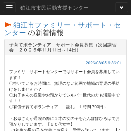
狛江市市民活動支援センター
狛江市ファミリー・サポート・セ
ンター
の新着情報
子育てボランティア サポート会員募集（次回講習
会 ２０２６年11月11日～14日）
2026/08/05 9:36:01
ファミリ―サポートセンターではサポート会員を募集してい
ます！
〇空いているお時間に、無理のない範囲で地域の育児の手助
けをしませんか？
〇お子さんの送迎やお預かりでシルバー世代の方も活躍中で
す！！
〇有償子育てボランティア 謝礼 １時間 700円～
・お母さんが通院の際に１才の女の子をたんぽぽひろばでお
預かりしています。【５０代女性】
・1年生の男の子を学校にお迎え、学童へ送っています。【7