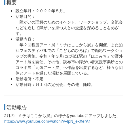
概要
設立年月：２０２２年５月。
活動目的：
障がいの理解のためのイベント、ワークショップ、交流会
などを通して障がいを持つ人との交流を深めることをめざ
す。
活動内容：
年２回程度アート展「ミチはここから展」を開催。また狛
江フェスティバルでの「こどものひろば」で顔彩ワークショ
ップの実施。令和７年３月には狛江駅の「ほこみち」で野外
アート展を開催。その他、調布市の障がい者支援事業所との
コラボ展「元気アート展」へ作品を出展するなど、様々な団
体とアートを通した活動を展開している。
活動場所：不定
活動日時：月１回の定例会。その他 随時。
活動報告
2月の「ミチはここから展」の様子をyoutubeにアップしました。
https://www.youtube.com/watch?v=lpN_ekXerA4