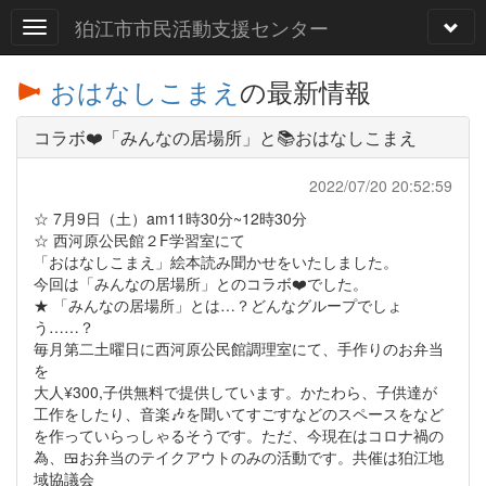
狛江市市民活動支援センター
おはなしこまえ
の最新情報
コラボ❤️「みんなの居場所」と📚おはなしこまえ
2022/07/20 20:52:59
☆ 7月9日（土）am11時30分~12時30分
☆ 西河原公民館２F学習室にて
「おはなしこまえ」絵本読み聞かせをいたしました。
今回は「みんなの居場所」とのコラボ❤️でした。
★ 「みんなの居場所」とは…？どんなグループでしょ
う……？
毎月第二土曜日に西河原公民館調理室にて、手作りのお弁当
を
大人¥300,子供無料で提供しています。かたわら、子供達が
工作をしたり、音楽🎶を聞いてすごすなどのスペースをなど
を作っていらっしゃるそうです。ただ、今現在はコロナ禍の
為、🍱お弁当のテイクアウトのみの活動です。共催は狛江地
域協議会