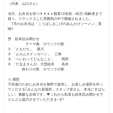
（代表 山口さん）
当日、お弁当を待つ👨‍👨‍👧‍👦観客12名程…幼児~高齢者まで
様々。リラックスした雰囲気の中で開催されました。
7月のお弁当は「こうばしおこげのあんかけソーメン」美
味‼︎
📕 絵本読み聞かせ
テーマ曲 ロウソクの歌
① 「ともだち」 廣川
② 「ムカムカドッカーン」 三角
③ 「へいわってどんなこと」 岡田
④ 「だるまさんが」大型絵本 高木
終わりの歌 ロウソクの歌
☆ 感想
子供達のためにお弁当を無料で提供し、お楽しみ場所を作っ
てくださる｢みんなの居場所」スタッフ皆さん、本当にすばら
しい。素敵な企画です。💗これから私達も絵本読み聞かせで
どんどん協力させていただきま~す!