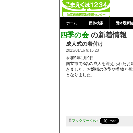
四季の会 の新
ター
ホーム
団体検索
団体最新
四季の会
の新着情報
成人式の着付け
2023/01/16 9:15:28
令和5年1月9日
国立市で3名の成人を迎えられたお
きました。お嬢様の体型や着物と帯
となりました。
ブックマーク
0