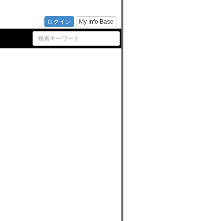
援セン
ログイン
My Info Base