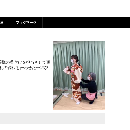
着情報 | 狛江市市民活動支
情報
ブックマーク
嬢様の着付けを担当させて頂
柄の調和を合わせた帯結び