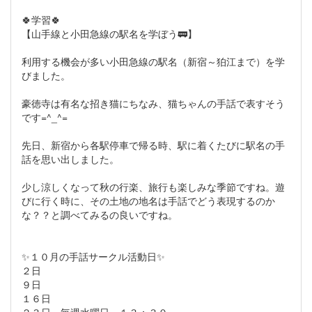
🍀学習🍀
【山手線と小田急線の駅名を学ぼう🚃】
利用する機会が多い小田急線の駅名（新宿～狛江まで）を学
びました。
豪徳寺は有名な招き猫にちなみ、猫ちゃんの手話で表すそう
です=^_^=
先日、新宿から各駅停車で帰る時、駅に着くたびに駅名の手
話を思い出しました。
少し涼しくなって秋の行楽、旅行も楽しみな季節ですね。遊
びに行く時に、その土地の地名は手話でどう表現するのか
な？？と調べてみるの良いですね。
✨１０月の手話サークル活動日✨
２日
９日
１６日
２３日 毎週水曜日 １３：３０～