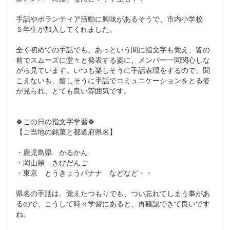
手話やボランティア活動に興味があるそうで、市内小学校
５年生が加入してくれました。
全く初めての手話でも、あっという間に指文字も覚え、皆の
前でスムーズに堂々と発表する姿に、メンバー一同関心しな
がら見ています。いつも楽しそうに手話表現をするので、聞
こえないも、嬉しそうに手話でコミュニケーションをとる姿
が見られ、とても良い雰囲気です。
🍀この日の指文字学習🍀
【ご当地の銘菓と都道府県名】
・鹿児島県 かるかん
・岡山県 きびだんご
・東京 とうきょうバナナ などなど・・
県名の手話は、覚えたつもりでも、つい忘れてしまう事があ
るので、こうして時々学習にあると、再確認できて良いです
ね。