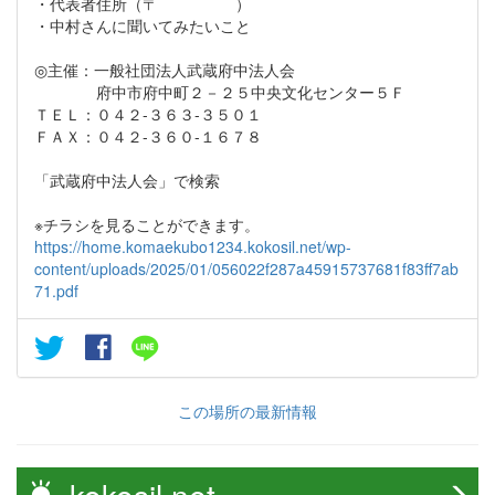
・代表者住所（〒 ）
・中村さんに聞いてみたいこと
◎主催：一般社団法人武蔵府中法人会
府中市府中町２－２５中央文化センター５Ｆ
ＴＥＬ：０４２-３６３-３５０１
ＦＡＸ：０４２-３６０-１６７８
「武蔵府中法人会」で検索
※チラシを見ることができます。
https://home.komaekubo1234.kokosil.net/wp-
content/uploads/2025/01/056022f287a45915737681f83ff7ab
71.pdf
この場所の最新情報