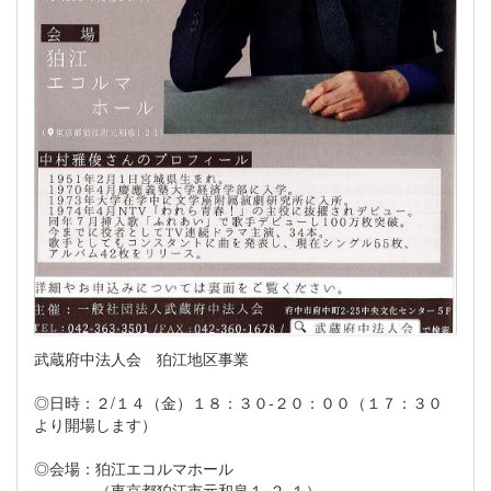
武蔵府中法人会 狛江地区事業
◎日時：２/１４（金）１８：３０-２０：００（１７：３０
より開場します）
◎会場：狛江エコルマホール
（東京都狛江市元和泉１-２-１）