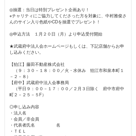
◎抽選：当日は特別プレゼント企画あり！
※チャリティにご協力してくださった方を対象に、中村雅俊さ
んのサイン入り色紙やCDを抽選でプレゼント！
◎申込方法 １月２０日（月）より申込受付開始
★武蔵府中法人会ホームページもしくは、下記店舗からお申
し込みください。
【狛江】藤田不動産株式会社
（９：３０－１８：００／火・水休み 狛江市和泉本町１
－２－８）
【府中】武蔵府中法人会事務局
（平日９：００－１７：００／２月３日除く 府中市府中
町２－２５－５F）
◎申し込み内容
・法人名
・会員／非会員
・代表者氏名 名
・ＴＥＬ