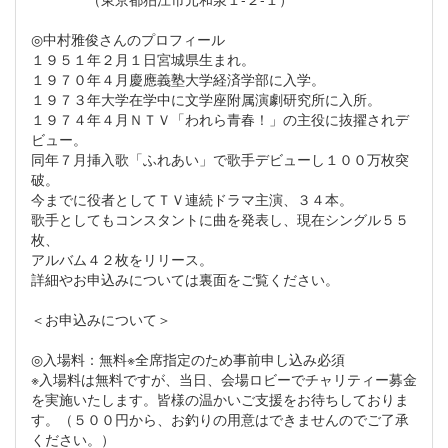
◎中村雅俊さんのプロフィール
１９５１年２月１日宮城県生まれ。
１９７０年４月慶應義塾大学経済学部に入学。
１９７３年大学在学中に文学座附属演劇研究所に入所。
１９７４年４月ＮＴＶ「われら青春！」の主役に抜擢されデ
ビュー。
同年７月挿入歌「ふれあい」で歌手デビューし１００万枚突
破。
今までに役者としてＴＶ連続ドラマ主演、３４本。
歌手としてもコンスタントに曲を発表し、現在シングル５５
枚、
アルバム４２枚をリリース。
詳細やお申込みについては裏面をご覧ください。
＜お申込みについて＞
◎入場料：無料※全席指定のため事前申し込み必須
※入場料は無料ですが、当日、会場ロビーでチャリティー募金
を実施いたします。皆様の温かいご支援をお待ちしておりま
す。（５００円から、お釣りの用意はできませんのでご了承
ください。）