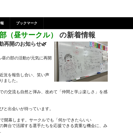
クル昼の部（昼サークル） 
市市民活動支援センター
情報
ブックマーク
部（昼サークル）
の新着情報
動再開のお知らせ🌿
ル昼の部の活動が元気に再開
近況を報告し合い、笑い声
りました。
での交流も自然と弾み、改めて「仲間と学ぶ楽しさ」を感
びと出会いが待っています。
京で開幕します。サークルでも「何かできたらいい
の舞台で活躍する選手たちを応援できる貴重な機会に、み
。