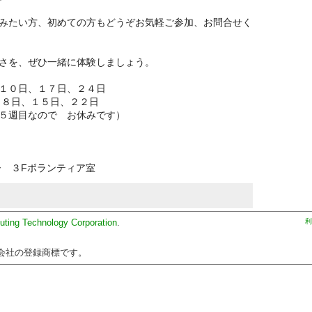
みたい方、初めての方もどうぞお気軽ご参加、お問合せく
さを、ぜひ一緒に体験しましょう。
、１０日、１７日、２４日
１５日、２２日
で お休みです）
ー ３Fボランティア室
uting Technology Corporation
.
利
会社の登録商標です。