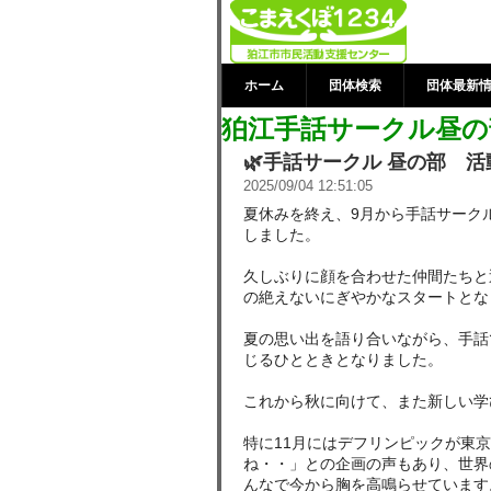
狛江手話サー
情報 | 狛江
ホーム
団体検索
団体最新
狛江手話サークル昼の
🌿手話サークル 昼の部 活
2025/09/04 12:51:05
夏休みを終え、9月から手話サーク
しました。
久しぶりに顔を合わせた仲間たちと
の絶えないにぎやかなスタートとな
夏の思い出を語り合いながら、手話
じるひとときとなりました。
これから秋に向けて、また新しい学
特に11月にはデフリンピックが東
ね・・」との企画の声もあり、世界
んなで今から胸を高鳴らせています