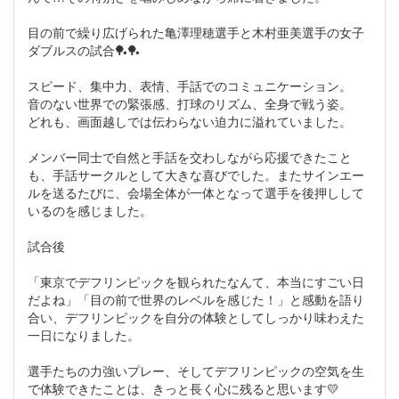
目の前で繰り広げられた亀澤理穂選手と木村亜美選手の女子
ダブルスの試合🏓🏓
スピード、集中力、表情、手話でのコミュニケーション。
音のない世界での緊張感、打球のリズム、全身で戦う姿。
どれも、画面越しでは伝わらない迫力に溢れていました。
メンバー同士で自然と手話を交わしながら応援できたこと
も、手話サークルとして大きな喜びでした。またサインエー
ルを送るたびに、会場全体が一体となって選手を後押しして
いるのを感じました。
試合後
「東京でデフリンピックを観られたなんて、本当にすごい日
だよね」「目の前で世界のレベルを感じた！」と感動を語り
合い、デフリンピックを自分の体験としてしっかり味わえた
一日になりました。
選手たちの力強いプレー、そしてデフリンピックの空気を生
で体験できたことは、きっと長く心に残ると思います💛