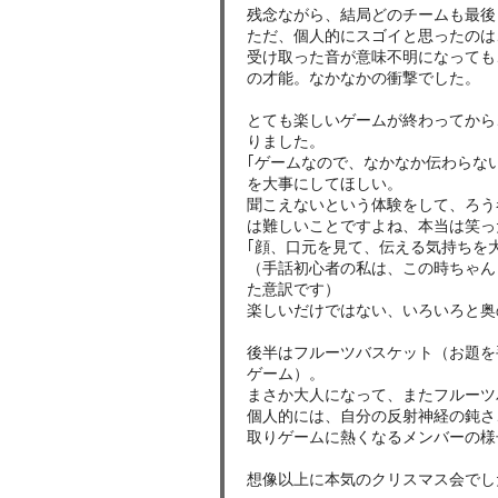
残念ながら、結局どのチームも最後
ただ、個人的にスゴイと思ったのは
受け取った音が意味不明になっても
の才能。なかなかの衝撃でした。
とても楽しいゲームが終わってから
りました。
｢ゲームなので、なかなか伝わらな
を大事にしてほしい。
聞こえないという体験をして、ろう
は難しいことですよね、本当は笑っ
｢顔、口元を見て、伝える気持ちを
（手話初心者の私は、この時ちゃん
た意訳です）
楽しいだけではない、いろいろと奥
後半はフルーツバスケット（お題を
ゲーム）。
まさか大人になって、またフルーツ
個人的には、自分の反射神経の鈍さ
取りゲームに熱くなるメンバーの様
想像以上に本気のクリスマス会でし