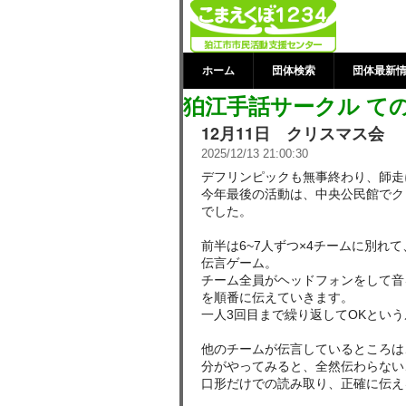
狛江手話サーク
市市民活動支
ホーム
団体検索
団体最新
狛江手話サークル て
12月11日 クリスマス会
2025/12/13 21:00:30
デフリンピックも無事終わり、師走
今年最後の活動は、中央公民館でク
でした。
前半は6~7人ずつ×4チームに別れ
伝言ゲーム。
チーム全員がヘッドフォンをして音
を順番に伝えていきます。
一人3回目まで繰り返してOKという
他のチームが伝言しているところは
分がやってみると、全然伝わらない
口形だけでの読み取り、正確に伝え