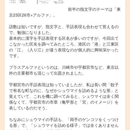
前半の指文字のテーマは「東
京23区26市+アルファ」。
語数は短いですが、指文字と、手話表現も合わせて答えるの
で、勉強になりました。
基本的に漢字を手話表現する区名が多いのですが、今回出て
こなかった区名を調べてみたところ、港区の「港」と江東区
の「江」（入り江）が違う表現なのが個人的に興味深かった
です。
プラスアルファというのは、川崎市や宇都宮市など、東京以
外の主要都市も混じって出題されました。
宇都宮市の手話表現は知っていましたが、私は長い間「餃子
で有名な町なのに、なぜかシュウマイを詰めるような形」と
覚えていて、これを機に調べてみると、シュウマイは全く関
係なくて、宇都宮市の市章（亀甲形と「宮」のイメージ）を
表しているのだそう。
ちなみにシュウマイの手話も、「両手のゲンコツをくっつけ
る形」で、「シュウマイを詰める様子」では全くありません