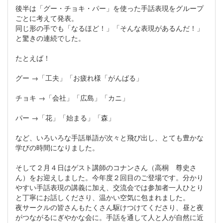
後半は「グー・チョキ・パー」を使った手話表現をグループ
ごとに考えて発表。
同じ形の手でも「なるほど！」「そんな表現があるんだ！」
と驚きの連続でした。
たとえば！
グー →「工夫」「お疲れ様「がんばる」
チョキ →「会社」「広島」「カニ」
パー →「花」「始まる」「森」
など、いろいろな手話単語が次々と飛び出し、とても豊かな
学びの時間になりました。
そして２月４日はゲスト講師のコナンさん（高桐 尊史さ
ん）をお迎えしました。今年度２回目のご登場です。分かり
やすい手話表現の講義に加え、交流会では参加者一人ひとり
と丁寧にお話しくださり、温かい空気に包まれました。
夜サークルの皆さんもたくさん駆けつけてくださり、昼と夜
がつながるにぎやかな会に。手話を通して人と人が自然に近