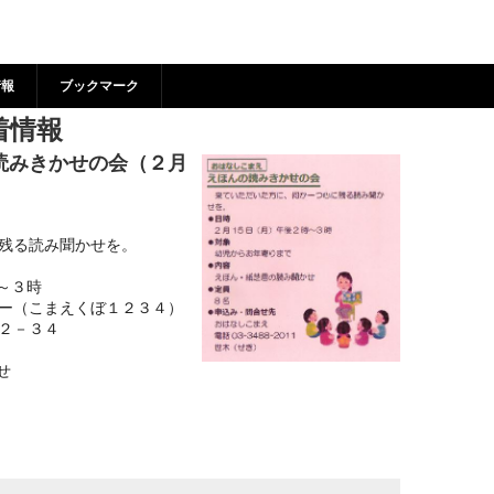
 の新着情報 | 狛江市市民
情報
ブックマーク
着情報
読みきかせの会（２月
残る読み聞かせを。
～３時
ー（こまえくぼ１２３４）
－３４
せ