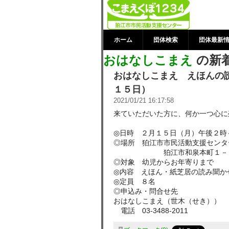
おはなしこまえ
援センター
ホーム
団体検索
団体最新
おはなしこまえ
の新
おはなしこまえ えほんの
１５日）
2021/01/21 16:17:58
来ていただいた方に、何か一つ心に
◎日時 ２月１５日（月）午後２時
◎場所 狛江市市民活動支援センタ
狛江市和泉本町１－２
◎対象 幼児からお年寄りまで
◎内容 えほん・紙芝居の読み聞か
◎定員 ８名
◎申込み・問合せ先
おはなしこまえ（世木（せき））
電話 03-3488-2011