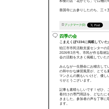
和食の店「花かぐら」で12種
善国寺にお参りしたのち、三々
ブックマーク
0
四季の会
こまえくぼ1234に掲載してい
狛江市市民活動支援センターの広
2026年3月号。市民が作る取材
会の活動を大きく掲載していた
みんなが一生懸命にお稽古して
の和やかな練習風景が、とても
マンさんの腕もいいけど、優し
りがとうございます。
記事も素晴らしいです！ぜひ、
着付けの専門用語を、どなたに
きました。参加者の声を丁寧に
ます。