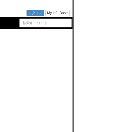
援セン
ログイン
My Info Base