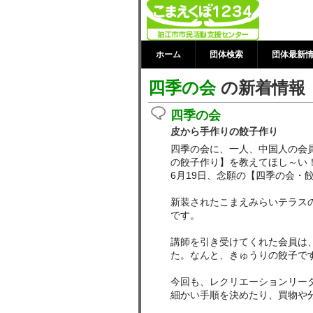
四季の会 の新
ター
ホーム
団体検索
団体最新
四季の会
の新着情報
四季の会
皮から手作りの餃子作り
四季の会に、一人、中国人の会
の餃子作り】を教えてほし～い
6月19日、念願の【四季の会・
新装されたこまえみらいテラス
です。
講師を引き受けてくれた会員は
た。なんと、きゅうりの餃子で
今回も、レクリエーションリー
細かい手順を決めたり、買物や