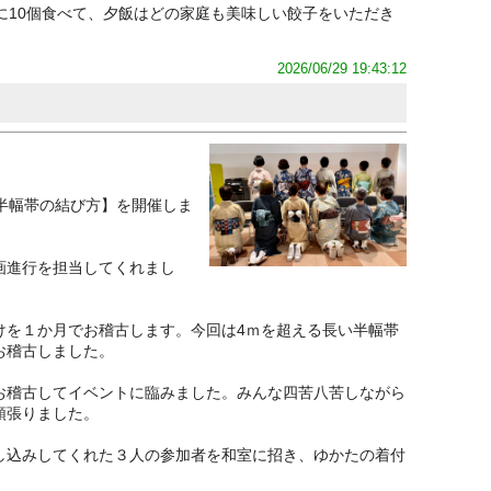
に10個食べて、夕飯はどの家庭も美味しい餃子をいただき
2026/06/29 19:43:12
半幅帯の結び方】を開催しま
画進行を担当してくれまし
けを１か月でお稽古します。今回は4ｍを超える長い半幅帯
お稽古しました。
お稽古してイベントに臨みました。みんな四苦八苦しながら
頑張りました。
し込みしてくれた３人の参加者を和室に招き、ゆかたの着付