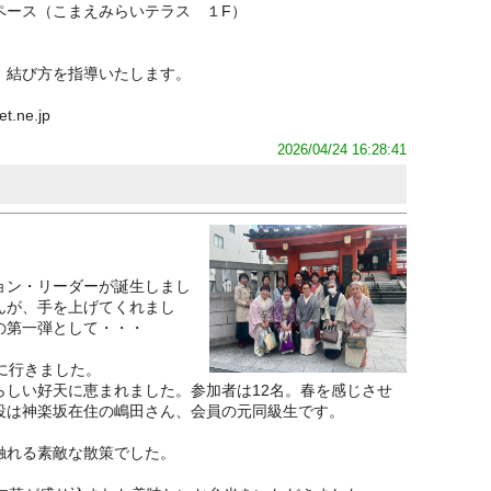
ペース（こまえみらいテラス １F）
、結び方を指導いたします。
ne.jp
2026/04/24 16:28:41
ョン・リーダーが誕生しまし
んが、手を上げてくれまし
の第一弾として・・・
に行きました。
らしい好天に恵まれました。参加者は12名。春を感じさせ
役は神楽坂在住の嶋田さん、会員の元同級生です。
触れる素敵な散策でした。