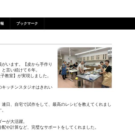
着情報 | 狛江市市民活動支
情報
ブックマーク
員がいます。【皮から手作り
！と言い続けて６年。
餃子教室】が実現しました。
のキッチンスタジオはきれい
、連日、自宅で試作をして、最高のレシピを教えてくれまし
す。
ダーが大活躍。
分配や計算など、完璧なサポートをしてくれました。