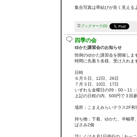
集合写真は帯結びが良く見える
ブックマーク
0
四季の会
ゆかた講習会のお知らせ
恒例のゆかた講習会を開催しま
時間に先着５名様、受け入れま
日時
６月５日、12日、26日
７月３日、10日、17日
いずれも金曜日の09：00～11：
上記の日程の内、500円で３回
場所：こまえみらいテラス2F和
持ち物：下着、ゆかた、半幅帯
ばさみ2個
詳しくは６月1日発行の「わっ