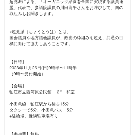
超党派による、「オーガニック給食を全国に実現する議員連
盟」代表で、参議院議員の川田龍平さんをお呼びして、国の
取組みもお聞きします。
※超党派（ちょうとうは）とは、
国会議員や地方議会議員が、政党の枠組みを超え、共通の目
標に向けて協力しあうことです。
【日時】
2023年11月26日(日)9時半〜11時半
（9時〜受付開始）
【会場】
狛江市立西河原公民館 2F 和室
小田急線 狛江駅から徒歩15分
タクシーで5分、小田急バス 5分
※駐輪場、近隣駐車場有り
【参加費】無料