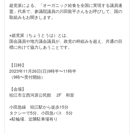
超党派による、「オーガニック給食を全国に実現する議員連
盟」代表で、参議院議員の川田龍平さんをお呼びして、国の
取組みもお聞きします。
※超党派（ちょうとうは）とは、
国会議員や地方議会議員が、政党の枠組みを超え、共通の目
標に向けて協力しあうことです。
【日時】
2023年11月26日(日)9時半〜11時半
（9時〜受付開始）
【会場】
狛江市立西河原公民館 2F 和室
小田急線 狛江駅から徒歩15分
タクシーで5分、小田急バス 5分
※駐輪場、近隣駐車場有り