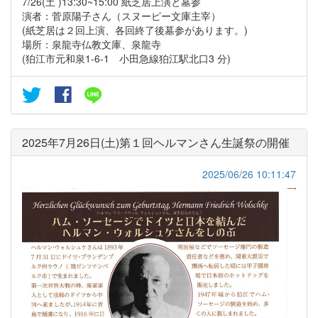
7/26(土 )13:30~15:00 紙芝居上演と墓参
演者：菅原陽子さん（スヌーピー文庫主宰）
(紙芝居は２回上演、各回終了後墓参があります。)
場所：泉龍寺仏教文庫、泉龍寺
(狛江市元和泉1-6-1 小田急線狛江駅北口3 分)
2025年7月26日(土)第１回ヘルマンさん生誕祭の開催
2025/06/26 10:11:47