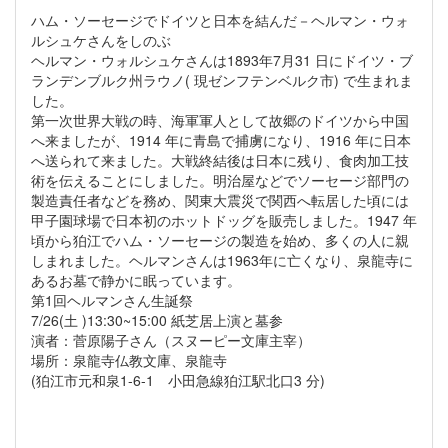
ハム・ソーセージでドイツと日本を結んだ－ヘルマン・ウォ
ルシュケさんをしのぶ
ヘルマン・ウォルシュケさんは1893年7月31 日にドイツ・ブ
ランデンブルク州ラウノ( 現ゼンフテンベルク市) で生まれま
した。
第一次世界大戦の時、海軍軍人として故郷のドイツから中国
へ来ましたが、1914 年に青島で捕虜になり、1916 年に日本
へ送られて来ました。大戦終結後は日本に残り、食肉加工技
術を伝えることにしました。明治屋などでソーセージ部門の
製造責任者などを務め、関東大震災で関西へ転居した頃には
甲子園球場で日本初のホットドッグを販売しました。1947 年
頃から狛江でハム・ソーセージの製造を始め、多くの人に親
しまれました。ヘルマンさんは1963年に亡くなり、泉龍寺に
あるお墓で静かに眠っています。
第1回ヘルマンさん生誕祭
7/26(土 )13:30~15:00 紙芝居上演と墓参
演者：菅原陽子さん（スヌーピー文庫主宰）
場所：泉龍寺仏教文庫、泉龍寺
(狛江市元和泉1-6-1 小田急線狛江駅北口3 分)